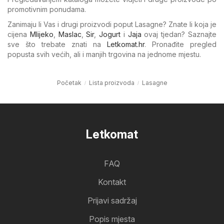
promotivnim ponudama.
Zanimaju li Vas i drugi proizvodi poput Lasagne? Znate li koja je
cijena
Mlijeko
,
Maslac
,
Sir
,
Jogurt
i
Jaja
ovaj tjedan? Saznajte
sve što trebate znati na
Letkomat.hr
. Pronađite pregled
popusta svih većih, ali i manjih trgovina na jednome mjestu.
Početak
Lista proizvoda
Lasagne
Letkomat
FAQ
Kontakt
Prijavi sadržaj
Popis mjesta