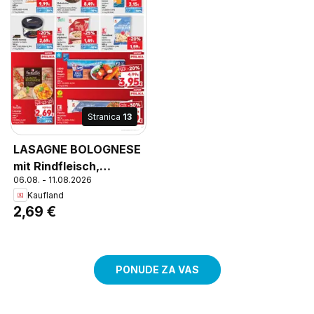
Stranica
13
LASAGNE BOLOGNESE
mit Rindfleisch,
06.08. - 11.08.2026
Lasagne Bolognese mit
Kaufland
Rindfleisch
2,69 €
PONUDE ZA VAS