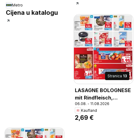
Metro
Cijena u katalogu
Stranica
13
LASAGNE BOLOGNESE
mit Rindfleisch,
06.08. - 11.08.2026
Lasagne Bolognese mit
Kaufland
Rindfleisch
2,69 €