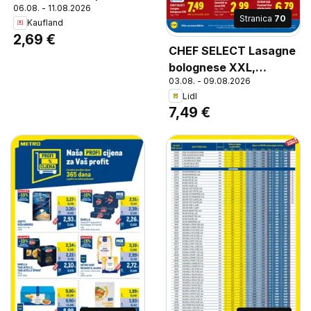
06.08. - 11.08.2026
Lasagne Bolognese mit
Stranica
70
Kaufland
Rindfleisch
2,69 €
CHEF SELECT Lasagne
bolognese XXL,
03.08. - 09.08.2026
Lasagne bolognese
Lidl
XXL
7,49 €