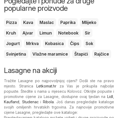
Pogledajte i ponude za druge
popularne proizvode
Pizza
Kava
Maslac
Paprika
Mlijeko
Kruh
Ajvar
Limun
Notebook
Sir
Jogurt
Mrkva
Kobasica
Čips
Sok
Svinjetina
Vlažne maramice
Štapići
Rajčice
Lasagne na akciji
Tražite Lasagne po najpovoljnijoj cijeni? Došli ste na pravo
mjesto. Stranica
Letkomat.hr
za Vas je prikupila najbolje
popuste. Štedite s nama u mjesecu Kolovoz. Otkrijte popuste i
promotivne cijene za Lasagne, dostupne ovaj tjedan na
Lidl
,
Kaufland
,
Studenac
i
Ribola
. Još danas pregledajte kataloge
svojih omiljenih hrvatskih trgovina. Za najnovije promotivne
cijene Lasagne, pregledajte ove kataloge:
Pregledavanjem kataloga možete vidjeti i druge proizvode po