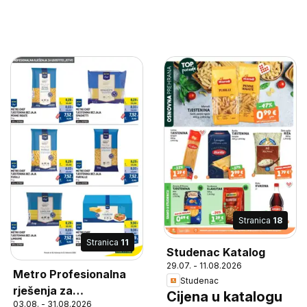
Stranica
18
Stranica
11
Studenac Katalog
29.07. - 11.08.2026
Metro Profesionalna
Studenac
rješenja za
Cijena u katalogu
03.08. - 31.08.2026
ugostiteljstvo