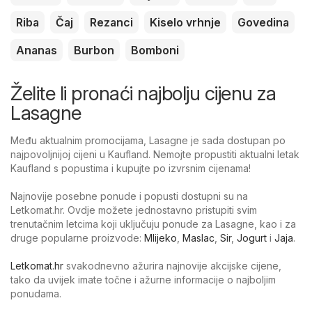
Riba
Čaj
Rezanci
Kiselo vrhnje
Govedina
Ananas
Burbon
Bomboni
Želite li pronaći najbolju cijenu za
Lasagne
Među aktualnim promocijama, Lasagne je sada dostupan po
najpovoljnijoj cijeni u Kaufland. Nemojte propustiti aktualni letak
Kaufland s popustima i kupujte po izvrsnim cijenama!
Najnovije posebne ponude i popusti dostupni su na
Letkomat.hr. Ovdje možete jednostavno pristupiti svim
trenutačnim letcima koji uključuju ponude za Lasagne, kao i za
druge popularne proizvode:
Mlijeko
,
Maslac
,
Sir
,
Jogurt
i
Jaja
.
Letkomat.hr
svakodnevno ažurira najnovije akcijske cijene,
tako da uvijek imate točne i ažurne informacije o najboljim
ponudama.