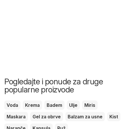
Pogledajte i ponude za druge
popularne proizvode
Voda
Krema
Badem
Ulje
Miris
Maskara
Gel za obrve
Balzam za usne
Kist
Naranče
Kapsula
Ruž