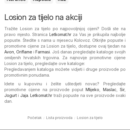
Losion za tijelo na akciji
Tražite Losion za tijelo po najpovoljnijoj cijeni? Došli ste na
pravo mjesto. Stranica
Letkomat.hr
za Vas je prikupila najbolje
popuste. Štedite s nama u mjesecu Kolovoz. Otkrijte popuste i
promotivne cijene za Losion za tijelo, dostupne ovaj tjedan na
Avon
,
Oriflame
i
Farmasi
. Još danas pregledajte kataloge svojih
omiljenih hrvatskih trgovina. Za najnovije promotivne cijene
Losion za tijelo, pregledajte ove kataloge:
Pregledavanjem kataloga možete vidjeti i druge proizvode po
promotivnim ponudama.
Idete u kupovinu i želite uštedjeti novac? Pregledajte
promotivne cijene na proizvode poput
Mlijeko
,
Maslac
,
Sir
,
Jogurt
i
Jaja
.
Letkomat.hr
traži popuste na sve proizvode svaki
dan.
Početak
Lista proizvoda
Losion za tijelo