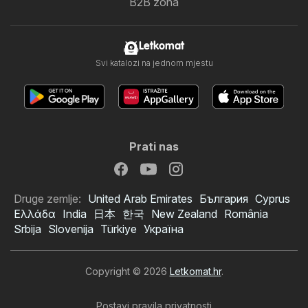
B2B zona
Letkomat
Svi katalozi na jednom mjestu
Prati nas
Druge zemlje:
United Arab Emirates
България
Cyprus
Ελλάδα
India
日本
한국
New Zealand
România
Srbija
Slovenija
Türkiye
Україна
Copyright © 2026
Letkomat.hr
.
Postavi pravila privatnosti