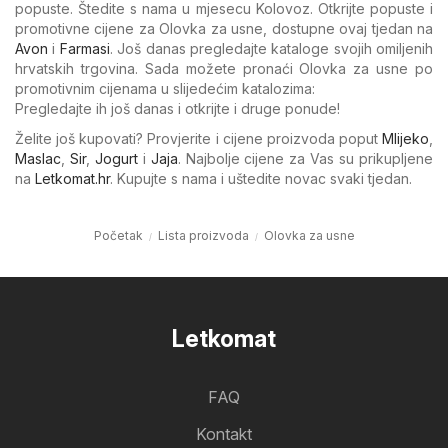
popuste. Štedite s nama u mjesecu Kolovoz. Otkrijte popuste i
promotivne cijene za Olovka za usne, dostupne ovaj tjedan na
Avon
i
Farmasi
. Još danas pregledajte kataloge svojih omiljenih
hrvatskih trgovina. Sada možete pronaći Olovka za usne po
promotivnim cijenama u slijedećim katalozima:
Pregledajte ih još danas i otkrijte i druge ponude!
Želite još kupovati? Provjerite i cijene proizvoda poput
Mlijeko
,
Maslac
,
Sir
,
Jogurt
i
Jaja
. Najbolje cijene za Vas su prikupljene
na
Letkomat.hr
. Kupujte s nama i uštedite novac svaki tjedan.
Početak
Lista proizvoda
Olovka za usne
Letkomat
FAQ
Kontakt