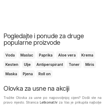
Pogledajte i ponude za druge
popularne proizvode
Voda
Maslac
Paprika
Aloe vera
Krema
Kesten
Ulje
Antiperspirant
Toner
Miris
Maska
Pjena
Roll on
Olovka za usne na akciji
Tražite Olovka za usne po najpovoljnijoj cijeni? Došli ste na
pravo mjesto. Stranica
Letkomat.hr
za Vas je prikupila najbolje