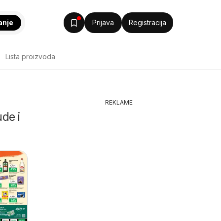
anje
Prijava
Registracija
Lista proizvoda
REKLAME
de i