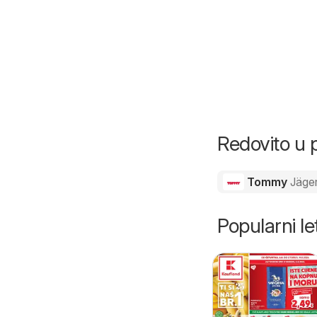
Redovito u 
Tommy
Jäge
Popularni let