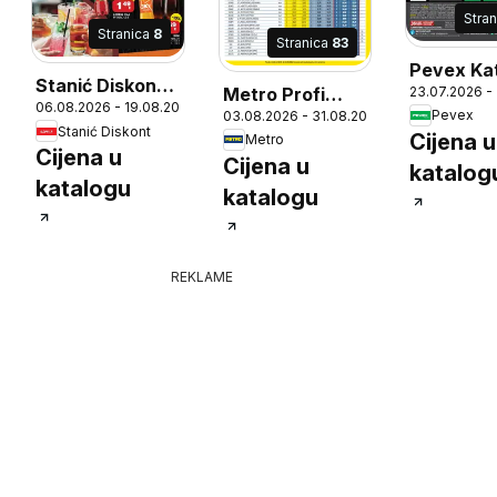
Stra
Stranica
8
Stranica
83
Pevex Ka
Stanić Diskont
Metro Profi
23.07.2026 -
06.08.2026 - 19.08.2026
Katalog
Pevex
03.08.2026 - 31.08.2026
cijena
Stanić Diskont
Cijena u
Metro
6
Cijena u
Cijena u
katalog
katalogu
katalogu
REKLAME