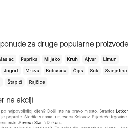
i ponude za druge popularne proizvod
Maslac
Paprika
Mlijeko
Kruh
Ajvar
Limun
Jogurt
Mrkva
Kobasica
Čips
Sok
Svinjetina
e
Štapići
Rajčice
 na akciji
po najpovoljnijoj cijeni? Došli ste na pravo mjesto. Stranica
Letkom
bolje popuste. Štedite s nama u mjesecu Kolovoz. Slijedeće trgovine
ermeister:
Pevex
i
Stanić Diskont
.