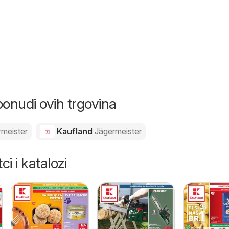
ponudi ovih trgovina
rmeister
Kaufland
Jägermeister
ci i katalozi