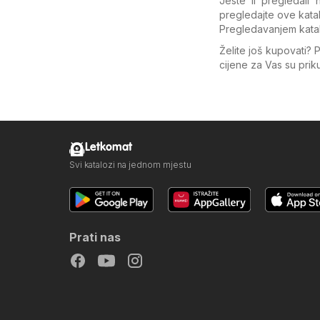
Jeste li pregledali 
pregledajte ove kata
Pregledavanjem kata
Želite još kupovati? 
cijene za Vas su pri
Letkomat
Svi katalozi na jednom mjestu
Prati nas