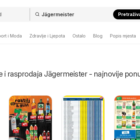
Pretraživ
ort i Moda
Zdravlje i Ljepota
Ostalo
Blog
Popis mjesta
e i rasprodaja Jägermeister - najnovije ponu