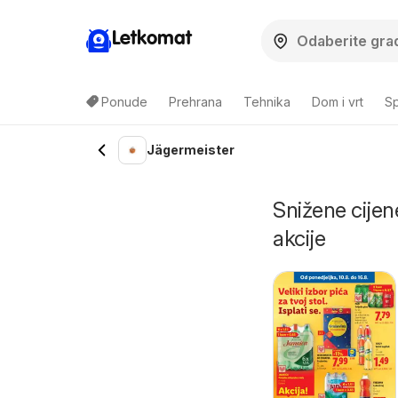
Letkomat
Ponude
Prehrana
Tehnika
Dom i vrt
Sp
Jägermeister
Snižene cijen
akcije