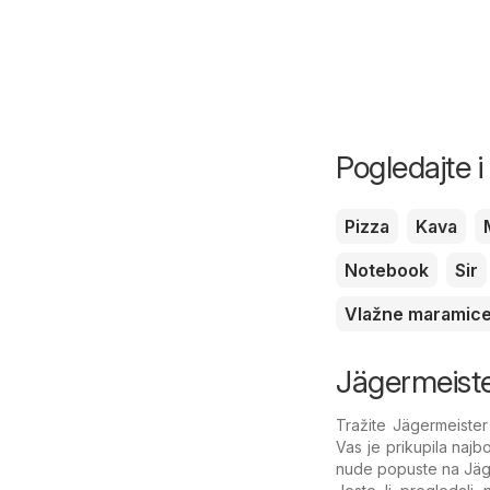
Pogledajte 
Pizza
Kava
Notebook
Sir
Vlažne maramic
Jägermeister
Tražite Jägermeister 
Vas je prikupila naj
nude popuste na Jäg