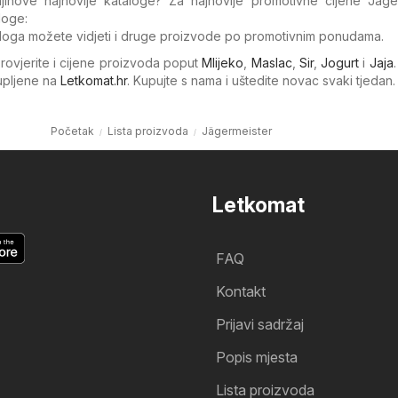
njihove najnovije kataloge? Za najnovije promotivne cijene Jäger
loge:
loga možete vidjeti i druge proizvode po promotivnim ponudama.
Provjerite i cijene proizvoda poput
Mlijeko
,
Maslac
,
Sir
,
Jogurt
i
Jaja
kupljene na
Letkomat.hr
. Kupujte s nama i uštedite novac svaki tjedan.
Početak
Lista proizvoda
Jägermeister
Letkomat
FAQ
Kontakt
Prijavi sadržaj
Popis mjesta
Lista proizvoda