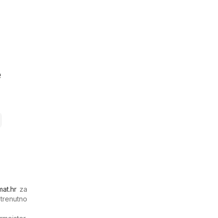
e
at.hr
za
 trenutno