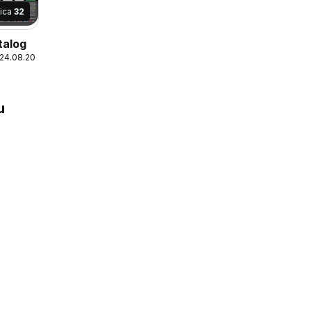
nica
32
talog
 24.08.2026
u