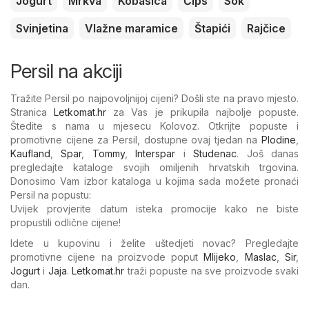
Jogurt
Mrkva
Kobasica
Čips
Sok
Svinjetina
Vlažne maramice
Štapići
Rajčice
Persil na akciji
Tražite Persil po najpovoljnijoj cijeni? Došli ste na pravo mjesto.
Stranica
Letkomat.hr
za Vas je prikupila najbolje popuste.
Štedite s nama u mjesecu Kolovoz. Otkrijte popuste i
promotivne cijene za Persil, dostupne ovaj tjedan na
Plodine
,
Kaufland
,
Spar
,
Tommy
,
Interspar
i
Studenac
. Još danas
pregledajte kataloge svojih omiljenih hrvatskih trgovina.
Donosimo Vam izbor kataloga u kojima sada možete pronaći
Persil na popustu:
Uvijek provjerite datum isteka promocije kako ne biste
propustili odlične cijene!
Idete u kupovinu i želite uštedjeti novac? Pregledajte
promotivne cijene na proizvode poput
Mlijeko
,
Maslac
,
Sir
,
Jogurt
i
Jaja
.
Letkomat.hr
traži popuste na sve proizvode svaki
dan.