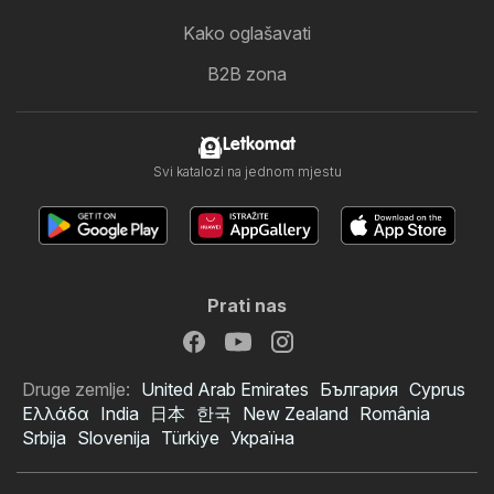
Kako oglašavati
B2B zona
Letkomat
Svi katalozi na jednom mjestu
Prati nas
Druge zemlje:
United Arab Emirates
България
Cyprus
Ελλάδα
India
日本
한국
New Zealand
România
Srbija
Slovenija
Türkiye
Україна