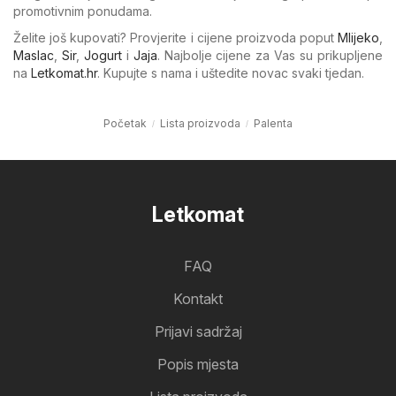
promotivnim ponudama.
Želite još kupovati? Provjerite i cijene proizvoda poput
Mlijeko
,
Maslac
,
Sir
,
Jogurt
i
Jaja
. Najbolje cijene za Vas su prikupljene
na
Letkomat.hr
. Kupujte s nama i uštedite novac svaki tjedan.
Početak
Lista proizvoda
Palenta
Letkomat
FAQ
Kontakt
Prijavi sadržaj
Popis mjesta