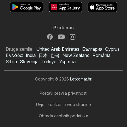
Prati nas
Druge zemlje:
United Arab Emirates
България
Cyprus
Ελλάδα
India
日本
한국
New Zealand
România
Srbija
Slovenija
Türkiye
Україна
Copyright © 2026
Letkomat.hr
.
Postavi pravila privatnosti
Uvjeti korištenja web stranice
Obrada osobnih podataka