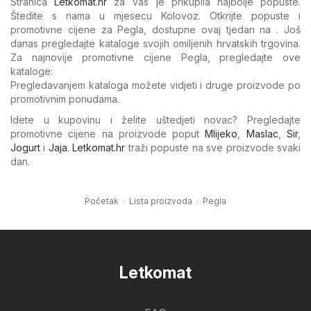
Stranica
Letkomat.hr
za Vas je prikupila najbolje popuste.
Štedite s nama u mjesecu Kolovoz. Otkrijte popuste i
promotivne cijene za Pegla, dostupne ovaj tjedan na . Još
danas pregledajte kataloge svojih omiljenih hrvatskih trgovina.
Za najnovije promotivne cijene Pegla, pregledajte ove
kataloge:
Pregledavanjem kataloga možete vidjeti i druge proizvode po
promotivnim ponudama.
Idete u kupovinu i želite uštedjeti novac? Pregledajte
promotivne cijene na proizvode poput
Mlijeko
,
Maslac
,
Sir
,
Jogurt
i
Jaja
.
Letkomat.hr
traži popuste na sve proizvode svaki
dan.
Početak
Lista proizvoda
Pegla
Letkomat