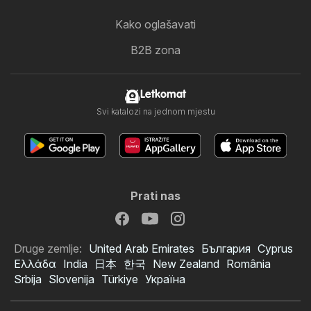
Kako oglašavati
B2B zona
Letkomat
Svi katalozi na jednom mjestu
Prati nas
Druge zemlje:
United Arab Emirates
България
Cyprus
Ελλάδα
India
日本
한국
New Zealand
România
Srbija
Slovenija
Türkiye
Україна