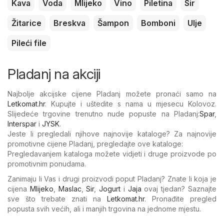
Kava
Voda
Mlijeko
Vino
Piletina
Sir
Žitarice
Breskva
Šampon
Bomboni
Ulje
Pileći file
Pladanj na akciji
Najbolje akcijske cijene Pladanj možete pronaći samo na
Letkomat.hr
. Kupujte i uštedite s nama u mjesecu Kolovoz.
Slijedeće trgovine trenutno nude popuste na Pladanj:
Spar
,
Interspar
i
JYSK
.
Jeste li pregledali njihove najnovije kataloge? Za najnovije
promotivne cijene Pladanj, pregledajte ove kataloge:
Pregledavanjem kataloga možete vidjeti i druge proizvode po
promotivnim ponudama.
Zanimaju li Vas i drugi proizvodi poput Pladanj? Znate li koja je
cijena
Mlijeko
,
Maslac
,
Sir
,
Jogurt
i
Jaja
ovaj tjedan? Saznajte
sve što trebate znati na
Letkomat.hr
. Pronađite pregled
popusta svih većih, ali i manjih trgovina na jednome mjestu.