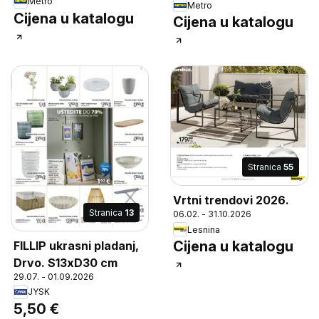
Metro
Metro
Cijena u katalogu
Cijena u katalogu
Stranica
55
Vrtni trendovi 2026.
Stranica
13
06.02. - 31.10.2026
Lesnina
Cijena u katalogu
FILLIP ukrasni pladanj,
Drvo. S13xD30 cm
29.07. - 01.09.2026
JYSK
5,50 €