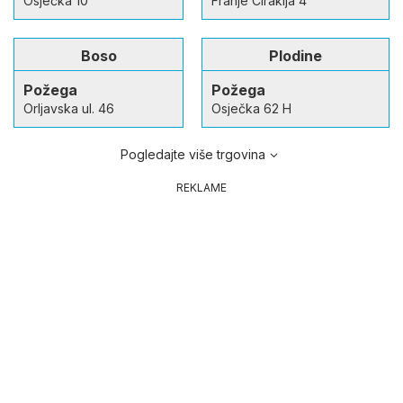
Osječka 10
Franje Cirakija 4
Boso
Plodine
Požega
Požega
Orljavska ul. 46
Osječka 62 H
Pogledajte više trgovina
REKLAME