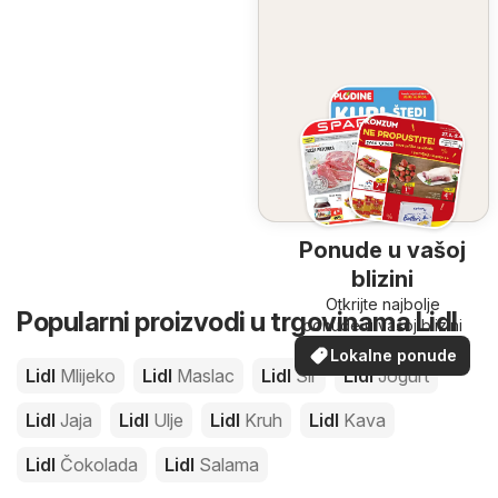
Ponude u vašoj
blizini
Otkrijte najbolje
Popularni proizvodi u trgovinama Lidl
ponude u vašoj blizini
Lokalne ponude
Lidl
Mlijeko
Lidl
Maslac
Lidl
Sir
Lidl
Jogurt
Lidl
Jaja
Lidl
Ulje
Lidl
Kruh
Lidl
Kava
Lidl
Čokolada
Lidl
Salama