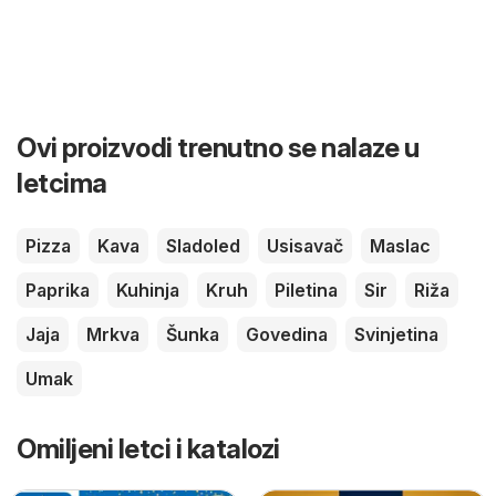
Ovi proizvodi trenutno se nalaze u
letcima
Pizza
Kava
Sladoled
Usisavač
Maslac
Paprika
Kuhinja
Kruh
Piletina
Sir
Riža
Jaja
Mrkva
Šunka
Govedina
Svinjetina
Umak
Omiljeni letci i katalozi