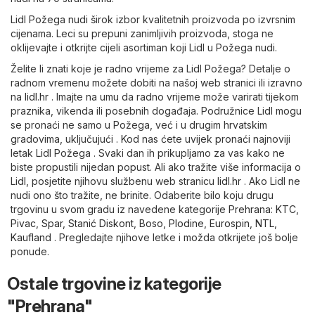
Lidl Požega nudi širok izbor kvalitetnih proizvoda po izvrsnim
cijenama. Leci su prepuni zanimljivih proizvoda, stoga ne
oklijevajte i otkrijte cijeli asortiman koji Lidl u Požega nudi.
Želite li znati koje je radno vrijeme za Lidl Požega? Detalje o
radnom vremenu možete dobiti na našoj web stranici ili izravno
na
lidl.hr
. Imajte na umu da radno vrijeme može varirati tijekom
praznika, vikenda ili posebnih događaja. Podružnice Lidl mogu
se pronaći ne samo u Požega, već i u drugim hrvatskim
gradovima, uključujući . Kod nas ćete uvijek pronaći najnoviji
letak Lidl Požega . Svaki dan ih prikupljamo za vas kako ne
biste propustili nijedan popust. Ali ako tražite više informacija o
Lidl, posjetite njihovu službenu web stranicu
lidl.hr
. Ako Lidl ne
nudi ono što tražite, ne brinite. Odaberite bilo koju drugu
trgovinu u svom gradu iz navedene kategorije
Prehrana
:
KTC
,
Pivac
,
Spar
,
Stanić Diskont
,
Boso
,
Plodine
,
Eurospin
,
NTL
,
Kaufland
. Pregledajte njihove letke i možda otkrijete još bolje
ponude.
Ostale trgovine iz kategorije
"Prehrana"