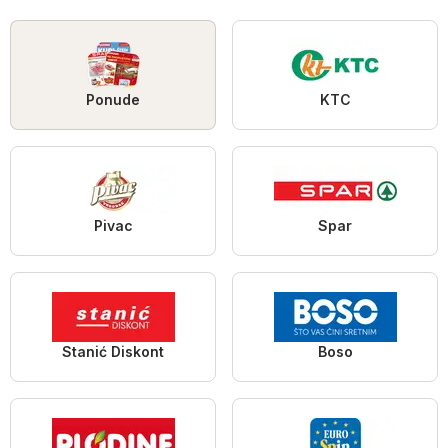
Ponude
KTC
Pivac
Spar
Stanić Diskont
Boso