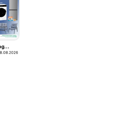
og
18.08.2026
posuđa