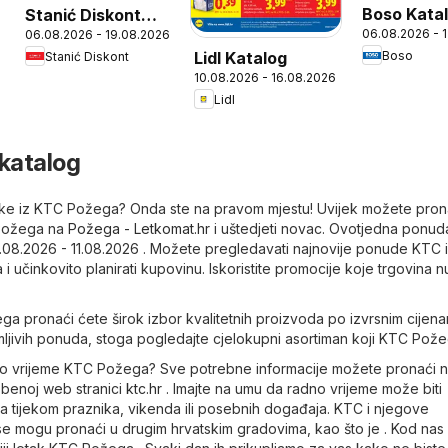
Boso Kata
Stanić Diskont
06.08.2026 - 
06.08.2026 - 19.08.2026
Katalog
Boso
Lidl Katalog
Stanić Diskont
10.08.2026 - 16.08.2026
Lidl
katalog
 letke iz KTC Požega? Onda ste na pravom mjestu! Uvijek možete pron
 Požega na
Požega - Letkomat.hr
i uštedjeti novac. Ovotjedna ponu
.08.2026 - 11.08.2026 . Možete pregledavati najnovije ponude KTC 
 učinkovito planirati kupovinu. Iskoristite promocije koje trgovina n
a pronaći ćete širok izbor kvalitetnih proizvoda po izvrsnim cijena
ljivih ponuda, stoga pogledajte cjelokupni asortiman koji KTC Pože
dno vrijeme KTC Požega? Sve potrebne informacije možete pronaći n
užbenoj web stranici
ktc.hr
. Imajte na umu da radno vrijeme može biti
tijekom praznika, vikenda ili posebnih događaja. KTC i njegove
e mogu pronaći u drugim hrvatskim gradovima, kao što je . Kod nas