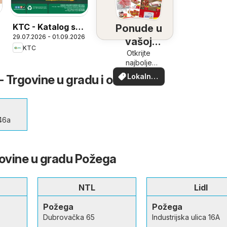
KTC - Katalog sve
Ponude u
29.07.2026 - 01.09.2026
za školu
vašoj
KTC
blizini
Otkrijte
najbolje
ponude u
Lokalne
Trgovine u gradu i okolini
vašoj blizini
ponude
 46a
govine u gradu Požega
NTL
Lidl
Požega
Požega
Dubrovačka 65
Industrijska ulica 16A