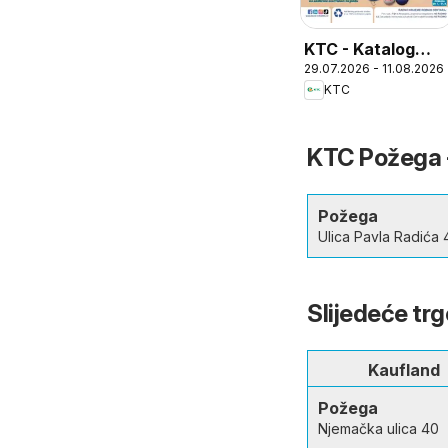
KTC - Katalog
29.07.2026 - 11.08.2026
igračke i tekstil
KTC
KTC Požega - 
Požega
Ulica Pavla Radića
Slijedeće tr
Kaufland
Požega
Njemačka ulica 40