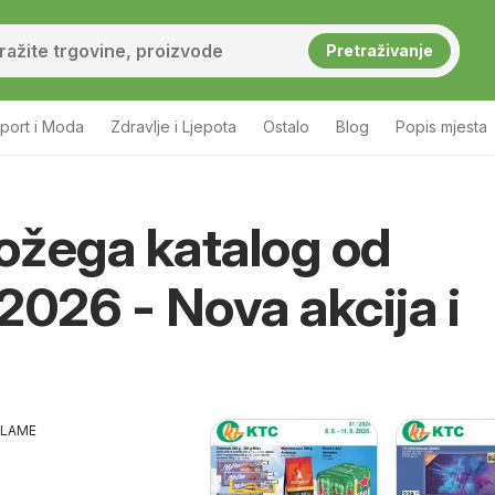
Pretraživanje
port i Moda
Zdravlje i Ljepota
Ostalo
Blog
Popis mjesta
ožega katalog od
2026 - Nova akcija i
KLAME