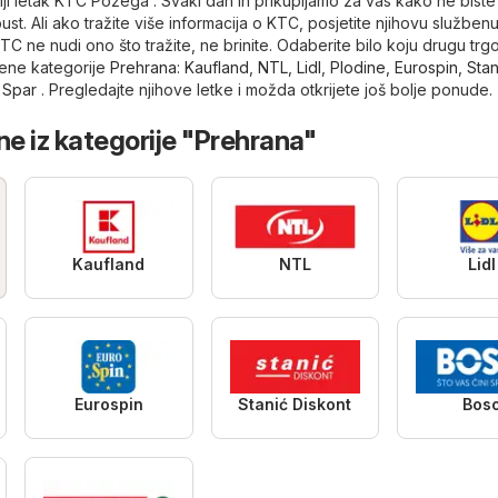
iji letak KTC Požega . Svaki dan ih prikupljamo za vas kako ne biste
pust. Ali ako tražite više informacija o KTC, posjetite njihovu službe
TC ne nudi ono što tražite, ne brinite. Odaberite bilo koju drugu trg
ene kategorije
Prehrana
:
Kaufland
,
NTL
,
Lidl
,
Plodine
,
Eurospin
,
Stan
,
Spar
. Pregledajte njihove letke i možda otkrijete još bolje ponude.
ne iz kategorije "Prehrana"
Kaufland
NTL
Lidl
Eurospin
Stanić Diskont
Bos