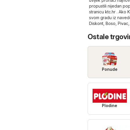
uvijek pronaći najnov
propustili nijedan po
stranicu
ktc.hr
. Ako K
svom gradu iz naved
Diskont
,
Boso
,
Pivac
Ostale trgovi
Ponude
Plodine