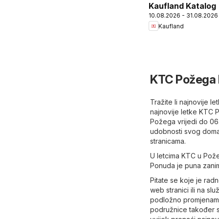
Kaufland Katalog
10.08.2026 - 31.08.2026
Kaufland
KTC Požega 
Tražite li najnovije
najnovije letke KTC
Požega vrijedi do 06
udobnosti svog doma i
stranicama.
U letcima KTC u Požeg
Ponuda je puna zanim
Pitate se koje je ra
web stranici ili na sl
podložno promjenama 
podružnice također s