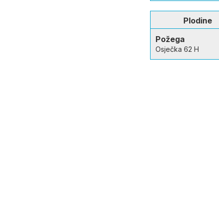
Plodine
Požega
Osječka 62 H