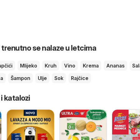
 trenutno se nalaze u letcima
pčići
Mlijeko
Kruh
Vino
Krema
Ananas
Sa
ca
Šampon
Ulje
Sok
Rajčice
 i katalozi