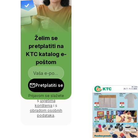
Želim se
pretplatiti na
KTC katalog e-
poštom
Pretplatiti se
Prijavom se slažete
s
uvjetima
korištenja
i s
obradom osobnih
podataka
.