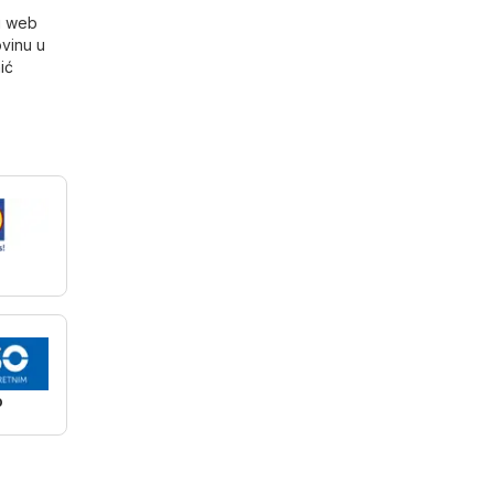
nu web
ovinu u
ić
o