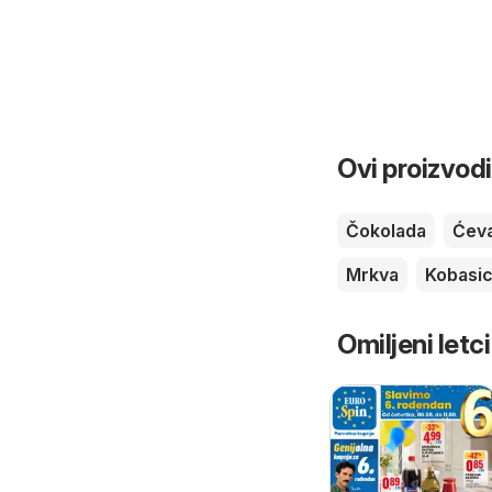
Ovi proizvodi
Čokolada
Ćeva
Mrkva
Kobasi
Omiljeni letci