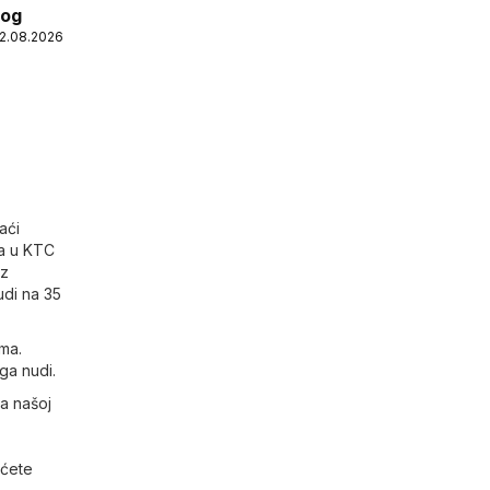
log
12.08.2026
aći
da u KTC
iz
udi na 35
ma.
ga nudi.
a našoj
 ćete