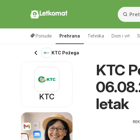
Letkomat
Ponude
Prehrana
Tehnika
Dom i vrt
S
KTC Požega
KTC P
06.08.
KTC
letak
RE