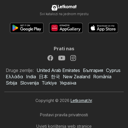
Letkomat
Svi katalozi na jednom mjestu
Prati nas
Druge zemlje:
United Arab Emirates
България
Cyprus
Ελλάδα
India
日本
한국
New Zealand
România
Srbija
Slovenija
Türkiye
Україна
Copyright © 2026
Letkomat.hr
.
Postavi pravila privatnosti
Uvjeti korištenja web stranice