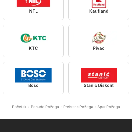
NTL
Kaufland
KTC
Pivac
Boso
Stanić Diskont
Početak
Ponude Požega
Prehrana Požega
Spar Požega