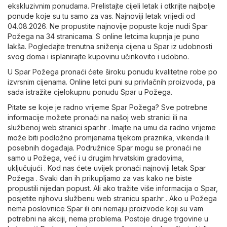
ekskluzivnim ponudama. Prelistajte cijeli letak i otkrijte najbolje
ponude koje su tu samo za vas. Najnoviji letak vrijedi od
04.08.2026. Ne propustite najnovije popuste koje nudi Spar
Požega na 34 stranicama. S online letcima kupnja je puno
lakša. Pogledajte trenutna sniženja cijena u Spar iz udobnosti
svog doma i isplanirajte kupovinu učinkovito i udobno.
U Spar Požega pronaći ćete široku ponudu kvalitetne robe po
izvrsnim cijenama. Online letci puni su privlačnih proizvoda, pa
sada istražite cjelokupnu ponudu Spar u Požega.
Pitate se koje je radno vrijeme Spar Požega? Sve potrebne
informacije možete pronaći na našoj web stranici ili na
službenoj web stranici
spar.hr
. Imajte na umu da radno vrijeme
može biti podložno promjenama tijekom praznika, vikenda ili
posebnih događaja. Podružnice Spar mogu se pronaći ne
samo u Požega, već i u drugim hrvatskim gradovima,
uključujući . Kod nas ćete uvijek pronaći najnoviji letak Spar
Požega . Svaki dan ih prikupljamo za vas kako ne biste
propustili nijedan popust. Ali ako tražite više informacija o Spar,
posjetite njihovu službenu web stranicu
spar.hr
. Ako u Požega
nema poslovnice Spar ili oni nemaju proizvode koji su vam
potrebni na akciji, nema problema. Postoje druge trgovine u