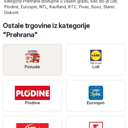
kategoriji
Prehrana
dostupne u vašem gradu, kao što je
Lidl
,
Plodine
,
Eurospin
,
NTL
,
Kaufland
,
KTC
,
Pivac
,
Boso
,
Stanić
Diskont
.
Ostale trgovine iz kategorije
"Prehrana"
Ponude
Lidl
Plodine
Eurospin