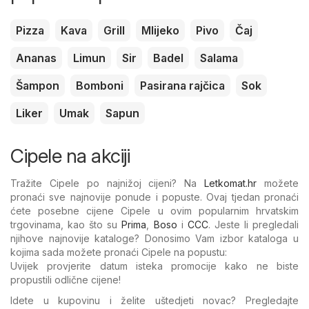
Pizza
Kava
Grill
Mlijeko
Pivo
Čaj
Ananas
Limun
Sir
Badel
Salama
Šampon
Bomboni
Pasirana rajčica
Sok
Liker
Umak
Sapun
Cipele na akciji
Tražite Cipele po najnižoj cijeni? Na
Letkomat.hr
možete
pronaći sve najnovije ponude i popuste. Ovaj tjedan pronaći
ćete posebne cijene Cipele u ovim popularnim hrvatskim
trgovinama, kao što su
Prima
,
Boso
i
CCC
. Jeste li pregledali
njihove najnovije kataloge? Donosimo Vam izbor kataloga u
kojima sada možete pronaći Cipele na popustu:
Uvijek provjerite datum isteka promocije kako ne biste
propustili odlične cijene!
Idete u kupovinu i želite uštedjeti novac? Pregledajte