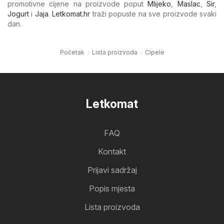
promotivne cijene na proizvode poput
Mlijeko
,
Maslac
,
Sir
,
Jogurt
i
Jaja
.
Letkomat.hr
traži popuste na sve proizvode svaki
dan.
Početak
Lista proizvoda
Cipele
Letkomat
FAQ
Kontakt
Prijavi sadržaj
Popis mjesta
Lista proizvoda