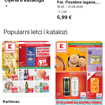
Par. Posebno lagane,
18.05. - 31.08.2026
udobne i brzo se suše.
Lidl
Veličine za nju: 37-41*;
5,99 €
za njega: 41-46*
Popularni letci i katalozi
Karlovac