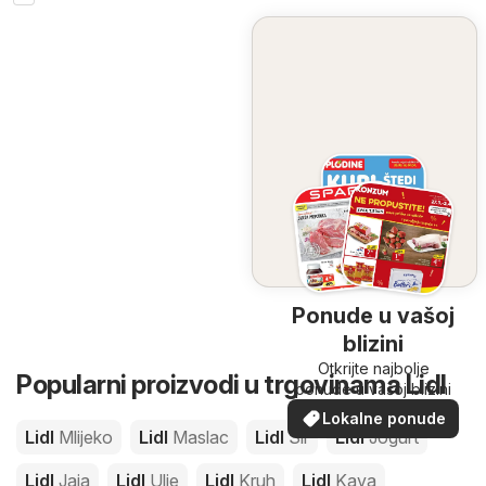
Ponude u vašoj
blizini
Otkrijte najbolje
Popularni proizvodi u trgovinama Lidl
ponude u vašoj blizini
Lokalne ponude
Lidl
Mlijeko
Lidl
Maslac
Lidl
Sir
Lidl
Jogurt
Lidl
Jaja
Lidl
Ulje
Lidl
Kruh
Lidl
Kava