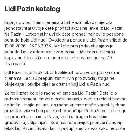
Lidl Pazin katalog
Kupnja po odličnim cijenama u Lidl Pazin nikada nije bila
jednostavnija! Ovdje ćete pronaći aktualne letke iz Lidl Pazin.
Na
Pazin - Letkomat.hr
uvijek ćete pronaći najnovije posebne
ponude koje Lidl nudi. Ovotjedna ponuda u Lidl Pazin vrijedi do
10.08.2026 - 16.08.2026 . Možete pregledavati najnovije
ponude Lidl iz udobnosti svog doma i učinkovito planirati
kupovinu. Iskoristite promocije koje trgovina nudi na 70
stranicama.
Lidl Pazin nudi širok izbor kvalitetnih proizvoda po izvrsnim
cijenama. Leci su prepuni zanimljivih proizvoda, stoga ne
oklijevajte i otkrijte cijeli asortiman koji Lidl u Pazin nudi.
Želite li znati koje je radno vrijeme za Lidl Pazin? Detalje o
radnom vremenu možete dobiti na našoj web stranici ili izravno
na
lidl.hr
. Imajte na umu da radno vrijeme može varirati tijekom
praznika, vikenda ili posebnih događaja. Podružnice Lidl mogu
se pronaći ne samo u Pazin, već i u drugim hrvatskim
gradovima, uključujući . Kod nas ćete uvijek pronaći najnoviji
letak Lidl Pazin . Svaki dan ih prikupljamo za vas kako ne biste