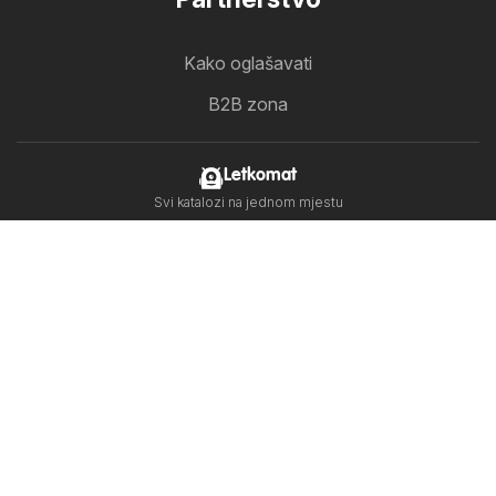
Kako oglašavati
B2B zona
Letkomat
Svi katalozi na jednom mjestu
Prati nas
Druge zemlje:
United Arab Emirates
България
Cyprus
Ελλάδα
India
日本
한국
New Zealand
România
Srbija
Slovenija
Türkiye
Україна