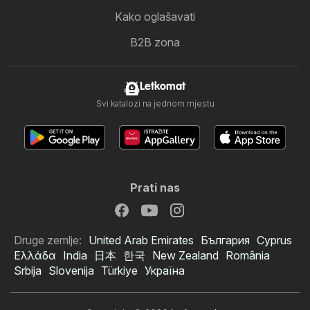
Kako oglašavati
B2B zona
Letkomat
Svi katalozi na jednom mjestu
Prati nas
Druge zemlje:
United Arab Emirates
България
Cyprus
Ελλάδα
India
日本
한국
New Zealand
România
Srbija
Slovenija
Türkiye
Україна