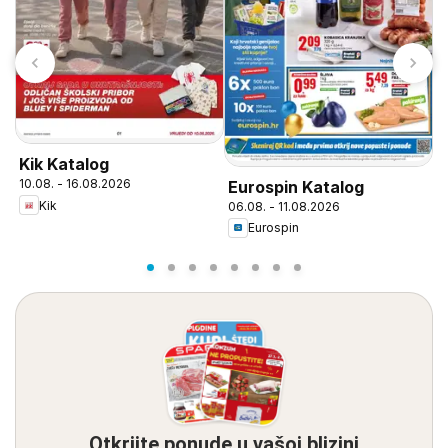
Kik Katalog
L
10.08. - 16.08.2026
Eurospin Katalog
0
Kik
06.08. - 11.08.2026
Eurospin
Otkrijte ponude u vašoj blizini