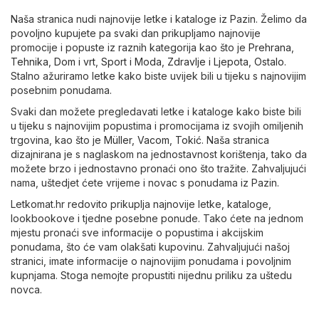
Naša stranica nudi najnovije letke i kataloge iz Pazin. Želimo da
povoljno kupujete pa svaki dan prikupljamo najnovije
promocije i popuste iz raznih kategorija kao što je
Prehrana
,
Tehnika
,
Dom i vrt
,
Sport i Moda
,
Zdravlje i Ljepota
,
Ostalo
.
Stalno ažuriramo letke kako biste uvijek bili u tijeku s najnovijim
posebnim ponudama.
Svaki dan možete pregledavati letke i kataloge kako biste bili
u tijeku s najnovijim popustima i promocijama iz svojih omiljenih
trgovina, kao što je
Müller
,
Vacom
,
Tokić
. Naša stranica
dizajnirana je s naglaskom na jednostavnost korištenja, tako da
možete brzo i jednostavno pronaći ono što tražite. Zahvaljujući
nama, uštedjet ćete vrijeme i novac s ponudama iz Pazin.
Letkomat.hr redovito prikuplja najnovije letke, kataloge,
lookbookove i tjedne posebne ponude. Tako ćete na jednom
mjestu pronaći sve informacije o popustima i akcijskim
ponudama, što će vam olakšati kupovinu. Zahvaljujući našoj
stranici, imate informacije o najnovijim ponudama i povoljnim
kupnjama. Stoga nemojte propustiti nijednu priliku za uštedu
novca.