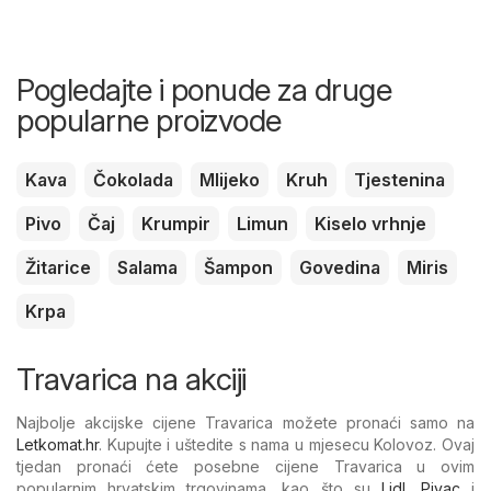
Pogledajte i ponude za druge
popularne proizvode
Kava
Čokolada
Mlijeko
Kruh
Tjestenina
Pivo
Čaj
Krumpir
Limun
Kiselo vrhnje
Žitarice
Salama
Šampon
Govedina
Miris
Krpa
Travarica na akciji
Najbolje akcijske cijene Travarica možete pronaći samo na
Letkomat.hr
. Kupujte i uštedite s nama u mjesecu Kolovoz. Ovaj
tjedan pronaći ćete posebne cijene Travarica u ovim
popularnim hrvatskim trgovinama, kao što su
Lidl
,
Pivac
i