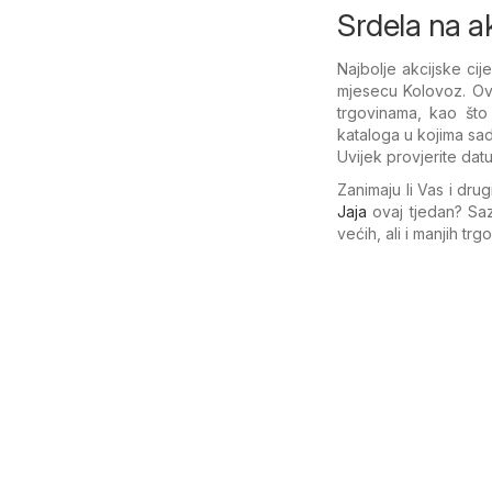
Srdela na ak
Najbolje akcijske c
mjesecu Kolovoz. Ov
trgovinama, kao što
kataloga u kojima sa
Uvijek provjerite dat
Zanimaju li Vas i dru
Jaja
ovaj tjedan? Saz
većih, ali i manjih tr