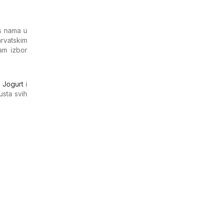
 s nama u
rvatskim
am izbor
,
Jogurt
i
usta svih