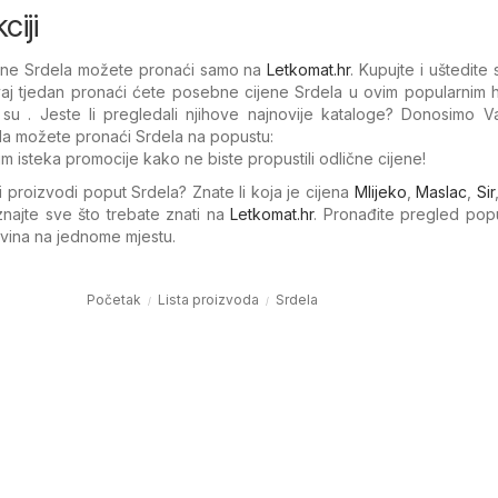
ciji
ijene Srdela možete pronaći samo na
Letkomat.hr
. Kupujte i uštedite
aj tjedan pronaći ćete posebne cijene Srdela u ovim popularnim h
 su . Jeste li pregledali njihove najnovije kataloge? Donosimo V
da možete pronaći Srdela na popustu:
um isteka promocije kako ne biste propustili odlične cijene!
gi proizvodi poput Srdela? Znate li koja je cijena
Mlijeko
,
Maslac
,
Sir
najte sve što trebate znati na
Letkomat.hr
. Pronađite pregled pop
govina na jednome mjestu.
Početak
Lista proizvoda
Srdela