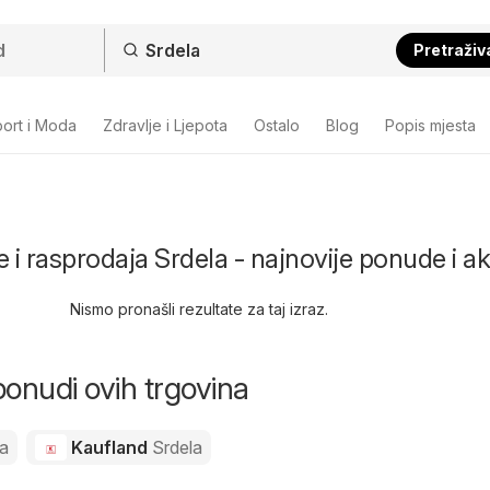
Pretraživ
ort i Moda
Zdravlje i Ljepota
Ostalo
Blog
Popis mjesta
 i rasprodaja Srdela - najnovije ponude i ak
Nismo pronašli rezultate za taj izraz.
ponudi ovih trgovina
la
Kaufland
Srdela