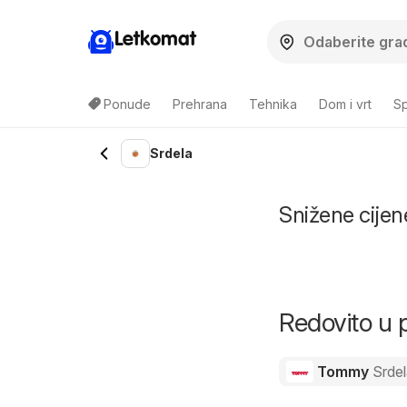
Letkomat
Ponude
Prehrana
Tehnika
Dom i vrt
Sp
Srdela
Snižene cijene
Redovito u 
Tommy
Srde