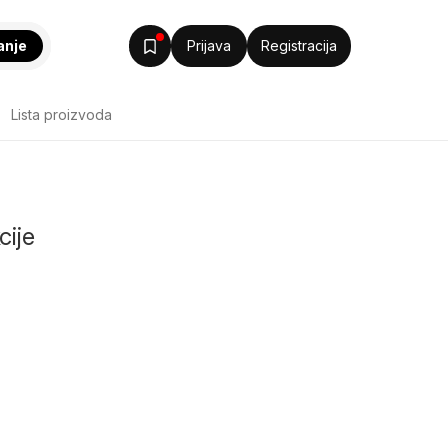
anje
Prijava
Registracija
Lista proizvoda
cije