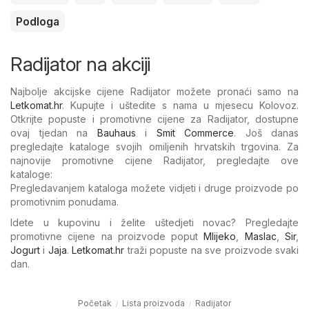
Podloga
Radijator na akciji
Najbolje akcijske cijene Radijator možete pronaći samo na
Letkomat.hr
. Kupujte i uštedite s nama u mjesecu Kolovoz.
Otkrijte popuste i promotivne cijene za Radijator, dostupne
ovaj tjedan na
Bauhaus
i
Smit Commerce
. Još danas
pregledajte kataloge svojih omiljenih hrvatskih trgovina. Za
najnovije promotivne cijene Radijator, pregledajte ove
kataloge:
Pregledavanjem kataloga možete vidjeti i druge proizvode po
promotivnim ponudama.
Idete u kupovinu i želite uštedjeti novac? Pregledajte
promotivne cijene na proizvode poput
Mlijeko
,
Maslac
,
Sir
,
Jogurt
i
Jaja
.
Letkomat.hr
traži popuste na sve proizvode svaki
dan.
Početak
Lista proizvoda
Radijator