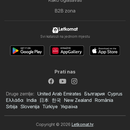
Kako oglašavati
B2B zona
Letkomat
Svi katalozi na jednom mjestu
Prati nas
Druge zemlje:
United Arab Emirates
България
Cyprus
Ελλάδα
India
日本
한국
New Zealand
România
Srbija
Slovenija
Türkiye
Україна
Copyright © 2026
Letkomat.hr
.