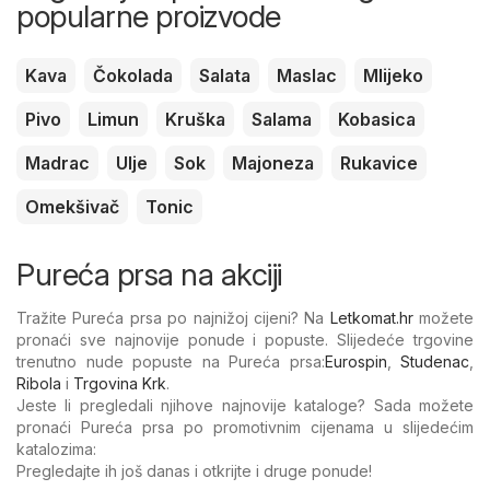
popularne proizvode
Kava
Čokolada
Salata
Maslac
Mlijeko
Pivo
Limun
Kruška
Salama
Kobasica
Madrac
Ulje
Sok
Majoneza
Rukavice
Omekšivač
Tonic
Pureća prsa na akciji
Tražite Pureća prsa po najnižoj cijeni? Na
Letkomat.hr
možete
pronaći sve najnovije ponude i popuste. Slijedeće trgovine
trenutno nude popuste na Pureća prsa:
Eurospin
,
Studenac
,
Ribola
i
Trgovina Krk
.
Jeste li pregledali njihove najnovije kataloge? Sada možete
pronaći Pureća prsa po promotivnim cijenama u slijedećim
katalozima:
Pregledajte ih još danas i otkrijte i druge ponude!