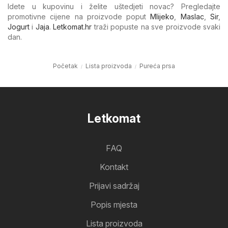
Idete u kupovinu i želite uštedjeti novac? Pregledajte
promotivne cijene na proizvode poput
Mlijeko
,
Maslac
,
Sir
,
Jogurt
i
Jaja
.
Letkomat.hr
traži popuste na sve proizvode svaki
dan.
Početak
Lista proizvoda
Pureća prsa
Letkomat
FAQ
Kontakt
Prijavi sadržaj
Popis mjesta
Lista proizvoda