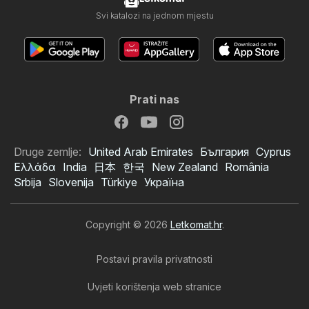
Svi katalozi na jednom mjestu
Prati nas
Druge zemlje:
United Arab Emirates
България
Cyprus
Ελλάδα
India
日本
한국
New Zealand
România
Srbija
Slovenija
Türkiye
Україна
Copyright © 2026
Letkomat.hr
.
Postavi pravila privatnosti
Uvjeti korištenja web stranice