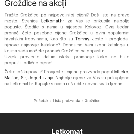
Grožđice na akciji
Tražite Grožđice po najpovoljnijoj cijeni? Došli ste na pravo
mjesto. Stranica
Letkomat.hr
za Vas je prikupila najbolje
popuste. Štedite s nama u mjesecu Kolovoz. Ovaj tjedan
pronaći ćete posebne cijene Grožđice u ovim popularnim
hrvatskim trgovinama, kao što su
Tommy
. Jeste li pregledali
njihove najnovije kataloge? Donosimo Vam izbor kataloga u
kojima sada možete pronaći Grožđice na popustu:
Uvijek provjerite datum isteka promocije kako ne biste
propustili odlične cijene!
Želite još kupovati? Provjerite i cijene proizvoda poput
Mlijeko
,
Maslac
,
Sir
,
Jogurt
i
Jaja
. Najbolje cijene za Vas su prikupljene
na
Letkomat.hr
. Kupujte s nama i uštedite novac svaki tjedan.
Početak
Lista proizvoda
Grožđice
Letkomat