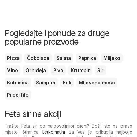
Pogledajte i ponude za druge
popularne proizvode
Pizza
Čokolada
Salata
Paprika
Mlijeko
Vino
Orhideja
Pivo
Krumpir
Sir
Kobasica
Šampon
Sok
Mljeveno meso
Pileći file
Feta sir na akciji
Tražite Feta sir po najpovoljnijoj cijeni? Došli ste na pravo
mjesto. Stranica
Letkomat.hr
za Vas je prikupila najbolje