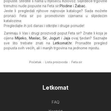
popuste. Štedite s nama u mjesecu Kolovoz. Slijedeće trgovine
trenutno nude popuste na Feta sir:
Plodine
i
Žabac
.
Jeste li pregledali njihove najnovije kataloge? Sada možete
pronaći Feta sir po promotivnim cijenama u slijedećim
katalozima:
Pregledajte ih još danas i otkrijte i druge ponude!
Zanimaju li Vas i drugi proizvodi poput Feta sir? Znate li koja je
cijena
Mlijeko
,
Maslac
,
Sir
,
Jogurt
i
Jaja
ovaj tjedan? Saznajte
sve što trebate znati na
Letkomat.hr
. Pronađite pregled
popusta svih većih, ali i manjih trgovina na jednome mjestu.
Početak
Lista proizvoda
Feta sir
Letkomat
FAQ