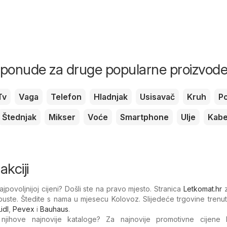
i ponude za druge popularne proizvod
Tv
Vaga
Telefon
Hladnjak
Usisavač
Kruh
P
Štednjak
Mikser
Voće
Smartphone
Ulje
Kabe
akciji
ajpovoljnijoj cijeni? Došli ste na pravo mjesto. Stranica
Letkomat.hr
z
opuste. Štedite s nama u mjesecu Kolovoz. Slijedeće trgovine tren
Lidl
,
Pevex
i
Bauhaus
.
 njihove najnovije kataloge? Za najnovije promotivne cijene Br