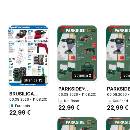
Stranica
2
Str
Stranica
19
PARKSIDE®
PARKSID
26
BRUSILICA
06.08.2026 - 11.08.2026
06.08.2026 -
Kutna brusilica,
Kutna brus
06.08.2026 - 11.08.2026
200W*, Brzo i
Kaufland
Kaufland
brzina vrtnje
brzina vrt
Eurospin
22,99 €
22,99 €
sigurno
3000-12000
3000-12
22,99 €
pričvršćivanje
min-1, snaga
min-1, sn
papira
1200 W,
1200 W,
zahvaljujući