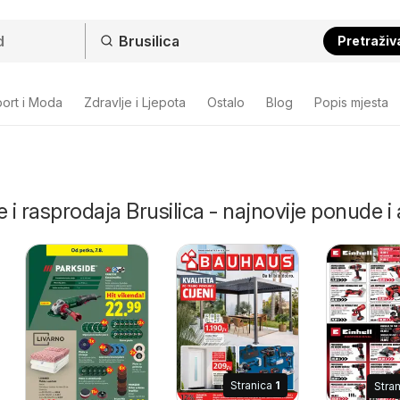
Pretraživ
ort i Moda
Zdravlje i Ljepota
Ostalo
Blog
Popis mjesta
 i rasprodaja Brusilica - najnovije ponude i 
Stranica
1
Stra