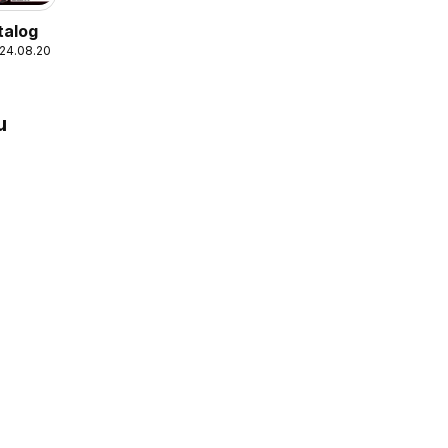
talog
 24.08.2026
u