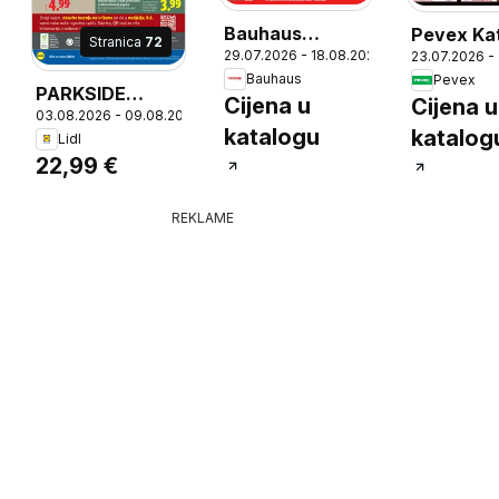
Bauhaus
Pevex Ka
Stranica
72
29.07.2026 - 18.08.2026
26
23.07.2026 -
Katalog
Bauhaus
Pevex
PARKSIDE
Cijena u
Cijena u
03.08.2026 - 09.08.2026
Kutna brusilica,
katalogu
katalog
Lidl
Praznohodna
22,99 €
brzina vrtnje:
do 12 000 min-1,
REKLAME
Dimenzija ploče:
do Ø 125 mm,
Dužina mrežnog
kabela: 3 m