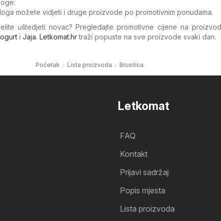
loge:
loga možete vidjeti i druge proizvode po promotivnim ponudama.
želite uštedjeti novac? Pregledajte promotivne cijene na proizvo
ogurt
i
Jaja
.
Letkomat.hr
traži popuste na sve proizvode svaki dan.
Početak
Lista proizvoda
Brusilica
Letkomat
FAQ
Kontakt
Prijavi sadržaj
Popis mjesta
Lista proizvoda