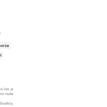
e
ovrće
l
a Vas je
utno nude
usilica,