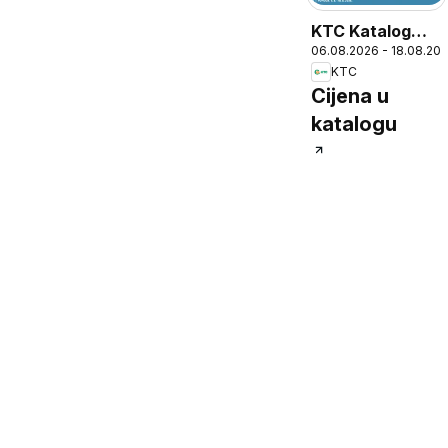
KTC Katalog
06.08.2026 - 18.08.20
tehnike i
KTC
posuđa
Cijena u
katalogu