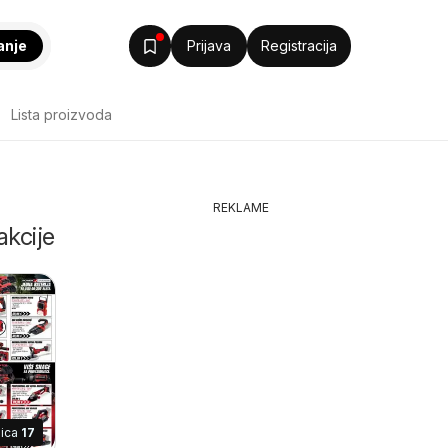
anje
Prijava
Registracija
Lista proizvoda
REKLAME
akcije
nica
17