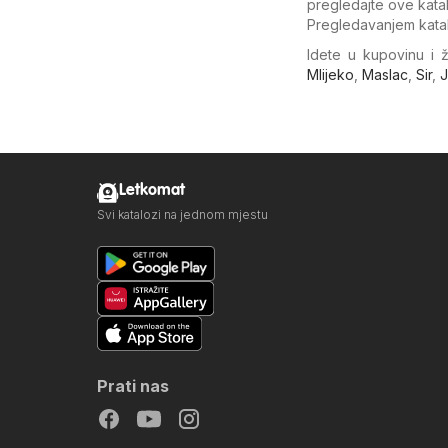
pregledajte ove kata
Pregledavanjem kata
Idete u kupovinu i 
Mlijeko
,
Maslac
,
Sir
,
J
Letkomat
Svi katalozi na jednom mjestu
Prati nas