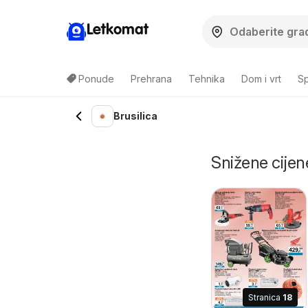
Letkomat
Ponude
Prehrana
Tehnika
Dom i vrt
Sp
Brusilica
Snižene cijene
Stranica
18