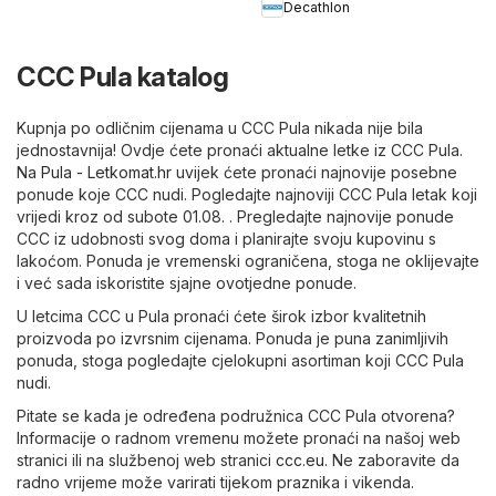
Decathlon
CCC Pula katalog
Kupnja po odličnim cijenama u CCC Pula nikada nije bila
jednostavnija! Ovdje ćete pronaći aktualne letke iz CCC Pula.
Na
Pula - Letkomat.hr
uvijek ćete pronaći najnovije posebne
ponude koje CCC nudi. Pogledajte najnoviji CCC Pula letak koji
vrijedi kroz od subote 01.08. . Pregledajte najnovije ponude
CCC iz udobnosti svog doma i planirajte svoju kupovinu s
lakoćom. Ponuda je vremenski ograničena, stoga ne oklijevajte
i već sada iskoristite sjajne ovotjedne ponude.
U letcima CCC u Pula pronaći ćete širok izbor kvalitetnih
proizvoda po izvrsnim cijenama. Ponuda je puna zanimljivih
ponuda, stoga pogledajte cjelokupni asortiman koji CCC Pula
nudi.
Pitate se kada je određena podružnica CCC Pula otvorena?
Informacije o radnom vremenu možete pronaći na našoj web
stranici ili na službenoj web stranici
ccc.eu
. Ne zaboravite da
radno vrijeme može varirati tijekom praznika i vikenda.