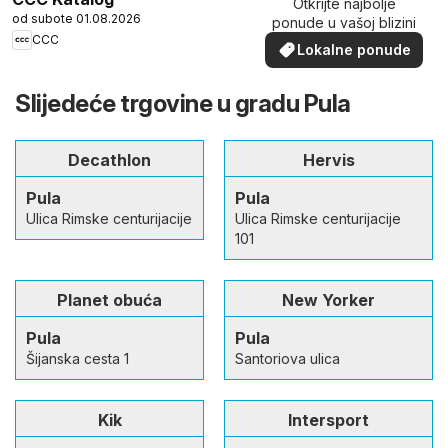
Otkrijte najbolje
od subote 01.08.2026
ponude u vašoj blizini
CCC
Lokalne ponude
Slijedeće trgovine u gradu Pula
Decathlon
Hervis
Pula
Pula
Ulica Rimske centurijacije
Ulica Rimske centurijacije
101
Planet obuća
New Yorker
Pula
Pula
Šijanska cesta 1
Santoriova ulica
Kik
Intersport