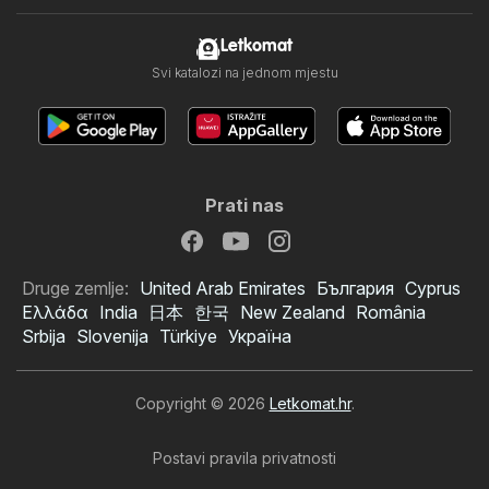
Letkomat
Svi katalozi na jednom mjestu
Prati nas
Druge zemlje:
United Arab Emirates
България
Cyprus
Ελλάδα
India
日本
한국
New Zealand
România
Srbija
Slovenija
Türkiye
Україна
Copyright © 2026
Letkomat.hr
.
Postavi pravila privatnosti