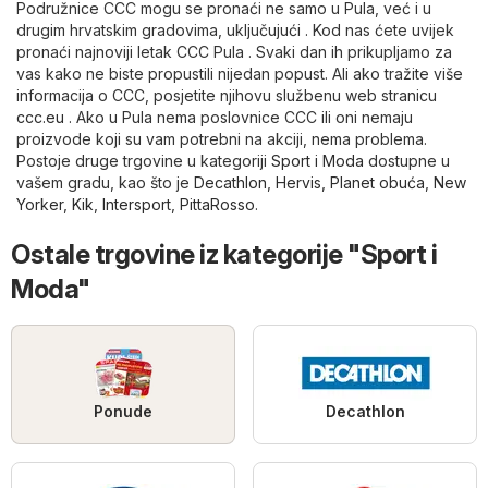
Podružnice CCC mogu se pronaći ne samo u Pula, već i u
drugim hrvatskim gradovima, uključujući . Kod nas ćete uvijek
pronaći najnoviji letak CCC Pula . Svaki dan ih prikupljamo za
vas kako ne biste propustili nijedan popust. Ali ako tražite više
informacija o CCC, posjetite njihovu službenu web stranicu
ccc.eu
. Ako u Pula nema poslovnice CCC ili oni nemaju
proizvode koji su vam potrebni na akciji, nema problema.
Postoje druge trgovine u kategoriji
Sport i Moda
dostupne u
vašem gradu, kao što je
Decathlon
,
Hervis
,
Planet obuća
,
New
Yorker
,
Kik
,
Intersport
,
PittaRosso
.
Ostale trgovine iz kategorije "Sport i
Moda"
Ponude
Decathlon