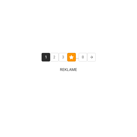
...
1
2
3
8
REKLAME