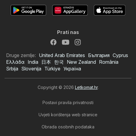
Prati nas
Druge zemlje:
United Arab Emirates
България
Cyprus
Ελλάδα
India
日本
한국
New Zealand
România
Srbija
Slovenija
Türkiye
Україна
Copyright © 2026
Letkomat.hr
.
Postavi pravila privatnosti
Uvjeti korištenja web stranice
Obrada osobnih podataka
Planet obuća katalog