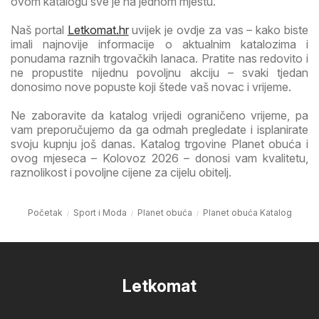
ovom katalogu sve je na jednom mjestu.
Naš portal
Letkomat.hr
uvijek je ovdje za vas – kako biste
imali najnovije informacije o aktualnim katalozima i
ponudama raznih trgovačkih lanaca. Pratite nas redovito i
ne propustite nijednu povoljnu akciju – svaki tjedan
donosimo nove popuste koji štede vaš novac i vrijeme.
Ne zaboravite da katalog vrijedi ograničeno vrijeme, pa
vam preporučujemo da ga odmah pregledate i isplanirate
svoju kupnju još danas. Katalog trgovine Planet obuća i
ovog mjeseca – Kolovoz 2026 – donosi vam kvalitetu,
raznolikost i povoljne cijene za cijelu obitelj.
Početak
Sport i Moda
Planet obuća
Planet obuća Katalog
Letkomat