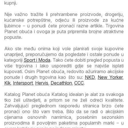
kupnji.
Nije važno tražite li prehrambene proizvode, drogeriju,
kućanske potrepštine, odjeću ili proizvode za kućne
ljubimce – u ponudi ćete pronaći razne artikle. Trgovina
Planet obuća i ovoga je puta pripremila brojne atraktivne
popuste.
Ako ste među onima koji vole planirati svoje kupovine
unaprijed, preporučujemo da pogledate i ostale ponude u
kategoriji
Sport i Moda
. Tako ćete dobiti pregled popusta u
više trgovina i lako usporediti gdje se najviše isplati
kupovati. Osim Planet obuća, redovito ažuriramo akcijske
ponude i drugih trgovina kao što su:
NKD
,
New Yorker
,
Kik
,
Intersport
,
Hervis
,
Decathlon
,
CCC
.
Katalog Planet obuća Katalog idealan je alat za svakoga
tko želi uštedjeti, a pritom se ne želi odreći kvalitete.
Zahvaljujući preglednom rasporedu stranica brzo ćete
pronaći ono što vam treba. Bilo da se radi o akcijskim
cijenama osnovnih namirnica, posebnim sezonskim
proizvodima ili povoljnim paketima popularnih marki – u