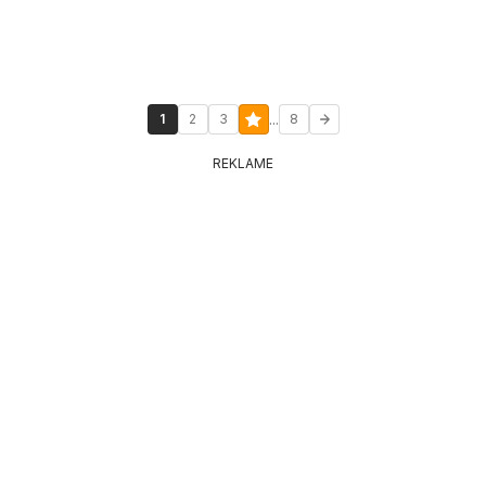
...
1
2
3
8
REKLAME