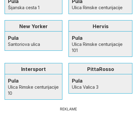
Pula
Pula
Šijanska cesta 1
Ulica Rimske centurijacije
New Yorker
Hervis
Pula
Pula
Santoriova ulica
Ulica Rimske centurijacije
101
Intersport
PittaRosso
Pula
Pula
Ulica Rimske centurijacije
Ulica Valica 3
10
REKLAME