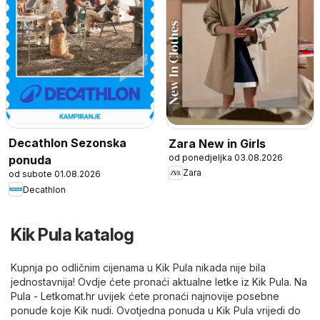
Decathlon Sezonska
Zara New in Girls
od ponedjeljka 03.08.2026
ponuda
Zara
od subote 01.08.2026
Decathlon
Kik Pula katalog
Kupnja po odličnim cijenama u Kik Pula nikada nije bila
jednostavnija! Ovdje ćete pronaći aktualne letke iz Kik Pula. Na
Pula - Letkomat.hr
uvijek ćete pronaći najnovije posebne
ponude koje Kik nudi. Ovotjedna ponuda u Kik Pula vrijedi do