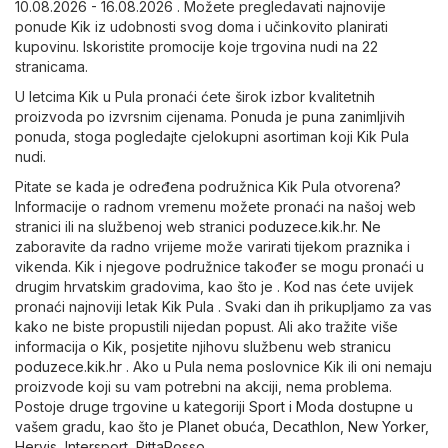
10.08.2026 - 16.08.2026 . Možete pregledavati najnovije
ponude Kik iz udobnosti svog doma i učinkovito planirati
kupovinu. Iskoristite promocije koje trgovina nudi na 22
stranicama.
U letcima Kik u Pula pronaći ćete širok izbor kvalitetnih
proizvoda po izvrsnim cijenama. Ponuda je puna zanimljivih
ponuda, stoga pogledajte cjelokupni asortiman koji Kik Pula
nudi.
Pitate se kada je određena podružnica Kik Pula otvorena?
Informacije o radnom vremenu možete pronaći na našoj web
stranici ili na službenoj web stranici
poduzece.kik.hr
. Ne
zaboravite da radno vrijeme može varirati tijekom praznika i
vikenda. Kik i njegove podružnice također se mogu pronaći u
drugim hrvatskim gradovima, kao što je . Kod nas ćete uvijek
pronaći najnoviji letak Kik Pula . Svaki dan ih prikupljamo za vas
kako ne biste propustili nijedan popust. Ali ako tražite više
informacija o Kik, posjetite njihovu službenu web stranicu
poduzece.kik.hr
. Ako u Pula nema poslovnice Kik ili oni nemaju
proizvode koji su vam potrebni na akciji, nema problema.
Postoje druge trgovine u kategoriji
Sport i Moda
dostupne u
vašem gradu, kao što je
Planet obuća
,
Decathlon
,
New Yorker
,
Hervis
,
Intersport
,
PittaRosso
.