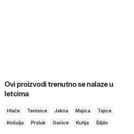
Ovi proizvodi trenutno se nalaze u
letcima
Hlače
Tenisice
Jakna
Majica
Tajice
Košulja
Prsluk
Gaćice
Kutija
Šiljilo