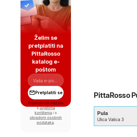
Želim se
pretplatiti na
PittaRosso
katalog e-
poštom
Pretplatiti se
PittaRosso Pu
Prijavom se slažete
s
uvjetima
Pula
korištenja
i s
obradom osobnih
Ulica Valica 3
podataka
.