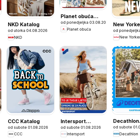
Planet obuća
od ponedjeljka 03.08.2026
Katalog
New Yorke
NKD Katalog
Planet obuća
od ponedjeljk
od utorka 04.08.2026
Katalog
New Yorke
NKD
Decathlon
CCC Katalog
Intersport
od subote 01.
026
od subote 01.08.2026
od subote 01.08.2026
Sezonska 
Katalog
Decathlon
CCC
Intersport