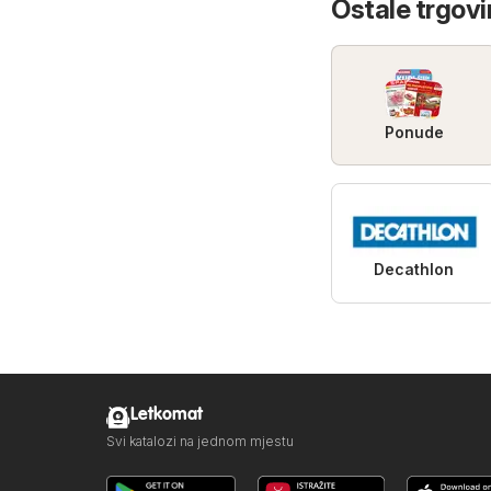
Ostale trgovi
Ponude
Decathlon
Letkomat
Svi katalozi na jednom mjestu