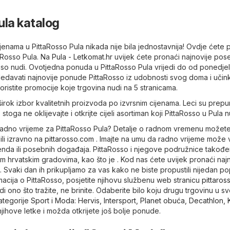
ula katalog
jenama u PittaRosso Pula nikada nije bila jednostavnija! Ovdje ćete 
taRosso Pula. Na
Pula - Letkomat.hr
uvijek ćete pronaći najnovije po
so nudi. Ovotjedna ponuda u PittaRosso Pula vrijedi do od ponedjel
ledavati najnovije ponude PittaRosso iz udobnosti svog doma i učin
koristite promocije koje trgovina nudi na 5 stranicama.
širok izbor kvalitetnih proizvoda po izvrsnim cijenama. Leci su prepu
stoga ne oklijevajte i otkrijte cijeli asortiman koji PittaRosso u Pula n
je radno vrijeme za PittaRosso Pula? Detalje o radnom vremenu možete
ili izravno na
pittarosso.com
. Imajte na umu da radno vrijeme može v
kenda ili posebnih događaja. PittaRosso i njegove podružnice takođe
 hrvatskim gradovima, kao što je . Kod nas ćete uvijek pronaći najn
. Svaki dan ih prikupljamo za vas kako ne biste propustili nijedan pop
rmacija o PittaRosso, posjetite njihovu službenu web stranicu
pittaros
i ono što tražite, ne brinite. Odaberite bilo koju drugu trgovinu u s
ategorije
Sport i Moda
:
Hervis
,
Intersport
,
Planet obuća
,
Decathlon
,
njihove letke i možda otkrijete još bolje ponude.