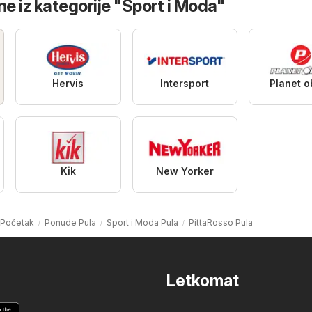
ne iz kategorije "Sport i Moda"
Hervis
Intersport
Planet 
Kik
New Yorker
Početak
Ponude Pula
Sport i Moda Pula
PittaRosso Pula
Letkomat