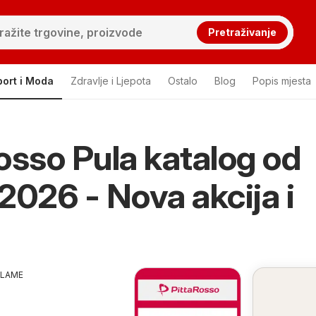
Pretraživanje
port i Moda
Zdravlje i Ljepota
Ostalo
Blog
Popis mjesta
osso Pula katalog od
2026 - Nova akcija i
KLAME