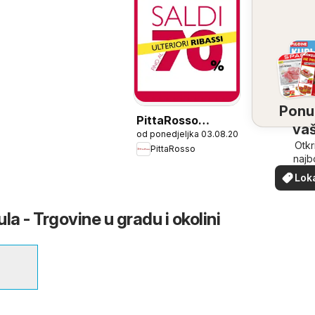
Ponu
PittaRosso
vaš
od ponedjeljka 03.08.2026
Katalog
bliz
Otkr
PittaRosso
najb
ponu
Lok
vašoj b
pon
la - Trgovine u gradu i okolini