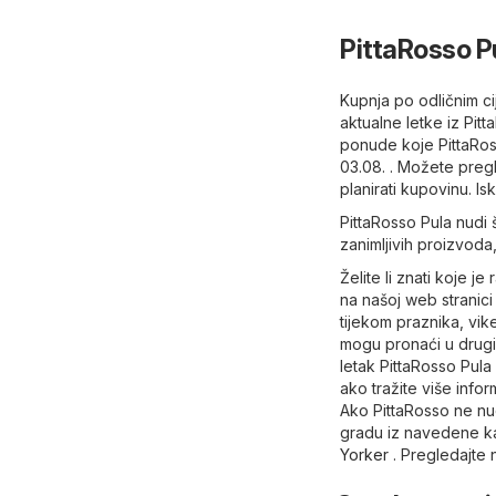
PittaRosso P
Kupnja po odličnim ci
aktualne letke iz Pit
ponude koje PittaRos
03.08. . Možete preg
planirati kupovinu. Is
PittaRosso Pula nudi 
zanimljivih proizvoda, 
Želite li znati koje 
na našoj web stranici 
tijekom praznika, vi
mogu pronaći u drugim
letak PittaRosso Pula 
ako tražite više info
Ako PittaRosso ne nud
gradu iz navedene k
Yorker
. Pregledajte 