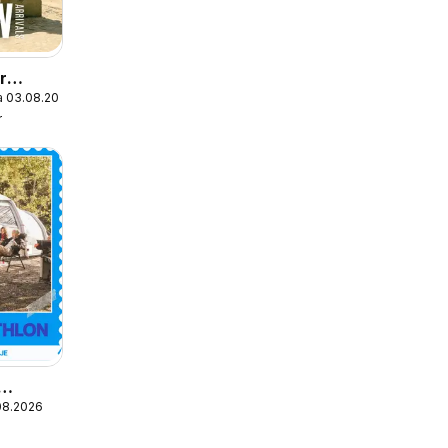
r
a 03.08.2026
r
08.2026
ponuda