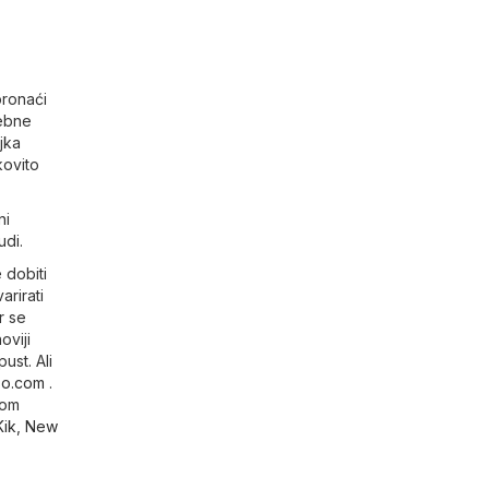
pronaći
sebne
jka
kovito
ni
udi.
 dobiti
arirati
r se
oviji
ust. Ali
so.com
.
vom
Kik
,
New