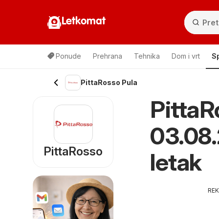
Letkomat
Ponude
Prehrana
Tehnika
Dom i vrt
S
PittaRosso Pula
PittaR
03.08.
PittaRosso
letak
RE