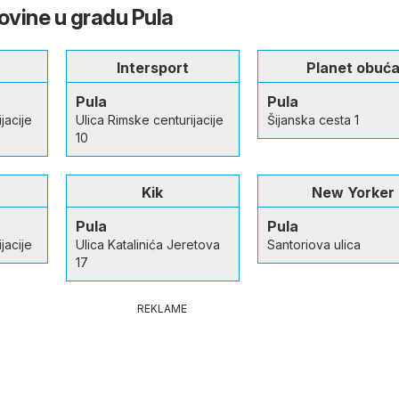
ovine u gradu Pula
Intersport
Planet obuć
Pula
Pula
jacije
Ulica Rimske centurijacije
Šijanska cesta 1
10
Kik
New Yorker
Pula
Pula
jacije
Ulica Katalinića Jeretova
Santoriova ulica
17
REKLAME