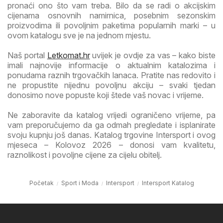
pronaći ono što vam treba. Bilo da se radi o akcijskim
cijenama osnovnih namirnica, posebnim sezonskim
proizvodima ili povoljnim paketima popularnih marki – u
ovom katalogu sve je na jednom mjestu.
Naš portal
Letkomat.hr
uvijek je ovdje za vas – kako biste
imali najnovije informacije o aktualnim katalozima i
ponudama raznih trgovačkih lanaca. Pratite nas redovito i
ne propustite nijednu povoljnu akciju – svaki tjedan
donosimo nove popuste koji štede vaš novac i vrijeme.
Ne zaboravite da katalog vrijedi ograničeno vrijeme, pa
vam preporučujemo da ga odmah pregledate i isplanirate
svoju kupnju još danas. Katalog trgovine Intersport i ovog
mjeseca – Kolovoz 2026 – donosi vam kvalitetu,
raznolikost i povoljne cijene za cijelu obitelj.
Početak
Sport i Moda
Intersport
Intersport Katalog