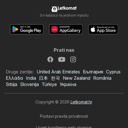
Letkomat
Svi katalozi na jednom mjestu
Prati nas
Druge zemlje:
United Arab Emirates
България
Cyprus
Ελλάδα
India
日本
한국
New Zealand
România
Srbija
Slovenija
Türkiye
Україна
Copyright © 2026
Letkomat.hr
.
Postavi pravila privatnosti
Uvjeti korištenja web stranice