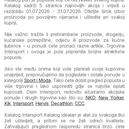
Katalog sadrži 5 stranica najnovijih akcija i vrijedi u
razdoblju 01.07.2026 - 31.07.2026. Otkrijte širok izbor
proizvoda po povoljnim cijenama i uštedite pri svakoj
kupnji.
Nije važno tražite li prehrambene proizvode, drogeriju,
kućanske potrepštine, odjeću ili proizvode za kućne
ljubimce – u ponudi ćete pronaći razne artikle. Trgovina
Intersport i ovoga je puta pripremila brojne atraktivne
popuste.
Ako ste među onima koji vole planirati svoje kupovine
unaprijed, preporučujemo da pogledate i ostale ponude u
kategoriji
Sport i Moda
. Tako ćete dobiti pregled popusta u
više trgovina i lako usporediti gdje se najviše isplati
kupovati. Osim Intersport, redovito ažuriramo akcijske
ponude i drugih trgovina kao što su:
NKD
,
New Yorker
,
Kik
,
Intersport
,
Hervis
,
Decathlon
,
CCC
.
Katalog Intersport Katalog idealan je alat za svakoga tko
želi uštedjeti, a pritom se ne želi odreći kvalitete.
Zahvaljujući preglednom rasporedu stranica brzo ćete