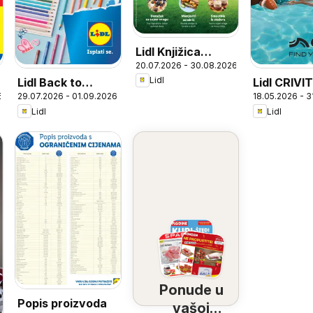
Lidl Knjižica
20.07.2026 - 30.08.2026
recepata Psići u
Lidl
Lidl Back to
Lidl CRIVIT
ophodnji
6
29.07.2026 - 01.09.2026
18.05.2026 - 
school uz Lidlovu
your move
Lidl
Lidl
ponudu
Ponude u
Popis proizvoda
vašoj