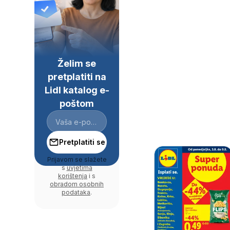
Želim se
pretplatiti na
Lidl katalog e-
poštom
Pretplatiti se
Prijavom se slažete
s
uvjetima
korištenja
i s
obradom osobnih
podataka
.