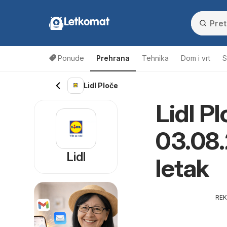
Letkomat
Ponude
Prehrana
Tehnika
Dom i vrt
S
Lidl Ploče
Lidl P
03.08.
Lidl
letak
RE