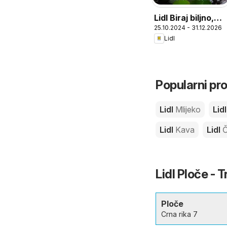
Lidl Biraj biljno,
25.10.2024 - 31.12.2026
jedi fino
Lidl
Popularni pro
Lidl
Mlijeko
Lid
Lidl
Kava
Lidl
Č
Lidl Ploče - T
Ploče
Crna rika 7