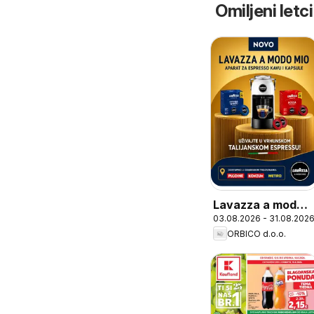
Omiljeni letci
Lavazza a modo
03.08.2026 - 31.08.202
mio
ORBICO d.o.o.