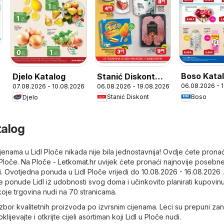
Boso Kata
Stanić Diskont
Djelo Katalog
06.08.2026 - 
06.08.2026 - 19.08.2026
07.08.2026 - 10.08.2026
Katalog
Boso
Stanić Diskont
Djelo
talog
jenama u Lidl Ploče nikada nije bila jednostavnija! Ovdje ćete pronać
 Ploče. Na
Ploče - Letkomat.hr
uvijek ćete pronaći najnovije posebn
. Ovotjedna ponuda u Lidl Ploče vrijedi do 10.08.2026 - 16.08.2026
e ponude Lidl iz udobnosti svog doma i učinkovito planirati kupovinu
 koje trgovina nudi na 70 stranicama.
izbor kvalitetnih proizvoda po izvrsnim cijenama. Leci su prepuni zani
ijevajte i otkrijte cijeli asortiman koji Lidl u Ploče nudi.