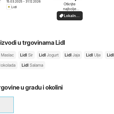
15.03.2025 - 31.12.2026
blizini
Otkrijte
Lidl
najbolje
ponude u
Lokalne
vašoj blizini
ponude
izvodi u trgovinama Lidl
l
Maslac
Lidl
Sir
Lidl
Jogurt
Lidl
Jaja
Lidl
Ulje
Lid
okolada
Lidl
Salama
rgovine u gradu i okolini