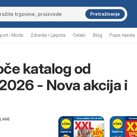
Pretraživanje
port i Moda
Zdravlje i Ljepota
Ostalo
Blog
Popis mjesta
loče katalog od
2026 - Nova akcija i
KLAME