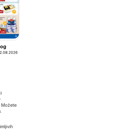
log
12.08.2026
i
e
 . Možete
.
mljivih