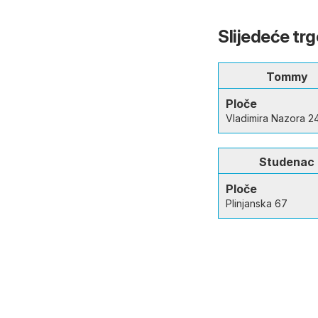
Slijedeće tr
Tommy
Ploče
Vladimira Nazora 2
Studenac
Ploče
Plinjanska 67