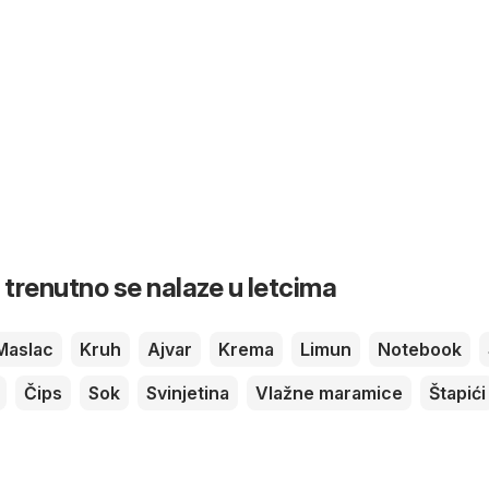
 trenutno se nalaze u letcima
Maslac
Kruh
Ajvar
Krema
Limun
Notebook
Čips
Sok
Svinjetina
Vlažne maramice
Štapići