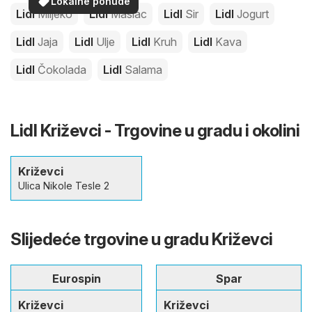
Lokalne ponude
Lidl
Mlijeko
Lidl
Maslac
Lidl
Sir
Lidl
Jogurt
Lidl
Jaja
Lidl
Ulje
Lidl
Kruh
Lidl
Kava
Lidl
Čokolada
Lidl
Salama
Lidl Križevci - Trgovine u gradu i okolini
Križevci
Ulica Nikole Tesle 2
Slijedeće trgovine u gradu Križevci
Eurospin
Spar
Križevci
Križevci