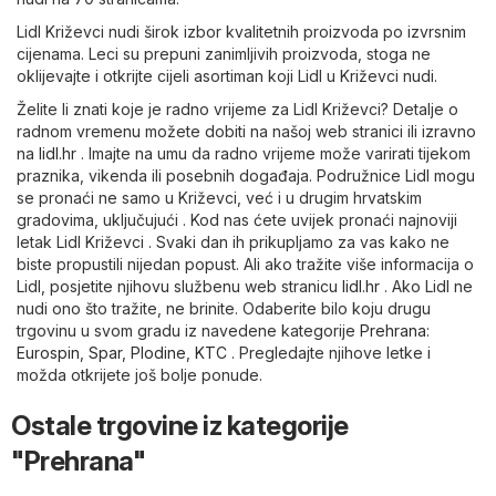
Lidl Križevci nudi širok izbor kvalitetnih proizvoda po izvrsnim
cijenama. Leci su prepuni zanimljivih proizvoda, stoga ne
oklijevajte i otkrijte cijeli asortiman koji Lidl u Križevci nudi.
Želite li znati koje je radno vrijeme za Lidl Križevci? Detalje o
radnom vremenu možete dobiti na našoj web stranici ili izravno
na
lidl.hr
. Imajte na umu da radno vrijeme može varirati tijekom
praznika, vikenda ili posebnih događaja. Podružnice Lidl mogu
se pronaći ne samo u Križevci, već i u drugim hrvatskim
gradovima, uključujući . Kod nas ćete uvijek pronaći najnoviji
letak Lidl Križevci . Svaki dan ih prikupljamo za vas kako ne
biste propustili nijedan popust. Ali ako tražite više informacija o
Lidl, posjetite njihovu službenu web stranicu
lidl.hr
. Ako Lidl ne
nudi ono što tražite, ne brinite. Odaberite bilo koju drugu
trgovinu u svom gradu iz navedene kategorije
Prehrana
:
Eurospin
,
Spar
,
Plodine
,
KTC
. Pregledajte njihove letke i
možda otkrijete još bolje ponude.
Ostale trgovine iz kategorije
"Prehrana"