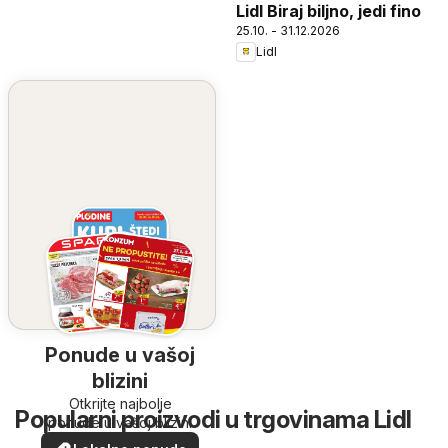
Lidl Biraj biljno, jedi fino
25.10. - 31.12.2026
Lidl
Ponude u vašoj
blizini
Otkrijte najbolje
Popularni proizvodi u trgovinama Lidl
ponude u vašoj blizini