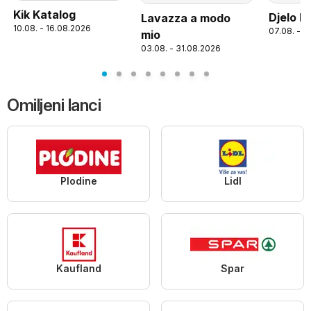
Kik Katalog
Djelo K
Lavazza a modo
10.08. - 16.08.2026
07.08. - 1
mio
03.08. - 31.08.2026
Omiljeni lanci
Plodine
Lidl
Kaufland
Spar