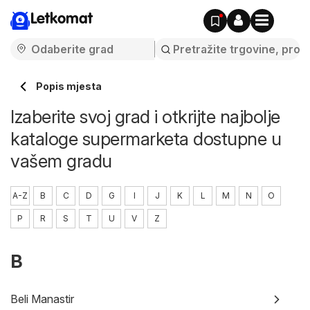
Letkomat
Popis mjesta
Izaberite svoj grad i otkrijte najbolje
kataloge supermarketa dostupne u
vašem gradu
A-Z
B
C
D
G
I
J
K
L
M
N
O
P
R
S
T
U
V
Z
B
Beli Manastir