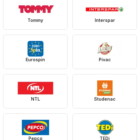
Tommy
Interspar
Eurospin
Pivac
NTL
Studenac
Pepco
TEDi