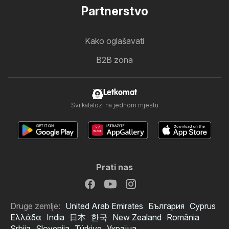
Partnerstvo
Kako oglašavati
B2B zona
Letkomat
Svi katalozi na jednom mjestu
Prati nas
Druge zemlje:
United Arab Emirates
България
Cyprus
Ελλάδα
India
日本
한국
New Zealand
România
Srbija
Slovenija
Türkiye
Україна