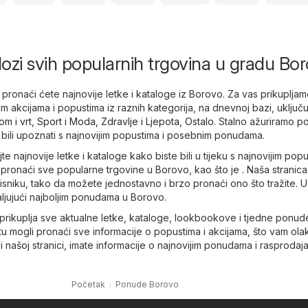
alozi svih popularnih trgovina u gradu Bo
 pronaći ćete najnovije letke i kataloge iz Borovo. Za vas prikuplja
im akcijama i popustima iz raznih kategorija, na dnevnoj bazi, uključu
om i vrt
,
Sport i Moda
,
Zdravlje i Ljepota
,
Ostalo
. Stalno ažuriramo 
 bili upoznati s najnovijim popustima i posebnim ponudama.
e najnovije letke i kataloge kako biste bili u tijeku s najnovijim popu
pronaći sve popularne trgovine u Borovo, kao što je . Naša stranica
isniku, tako da možete jednostavno i brzo pronaći ono što tražite. U
aljujući najboljim ponudama u Borovo.
 prikuplja sve aktualne letke, kataloge, lookbookove i tjedne ponu
u mogli pronaći sve informacije o popustima i akcijama, što vam ol
i našoj stranici, imate informacije o najnovijim ponudama i rasprodaj
Početak
Ponude Borovo