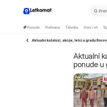
Letkomat
Ponude
Prehrana
Tehnika
Dom i vrt
Sp
Aktualni katalozi, akcije, letci u gradu Boro
Aktualni ka
ponude u 
epco Katalog
Pivac Katalog
d četvrtka 06.08.2026
10.08.2026 - 16.08.2026
Pepco
Pivac