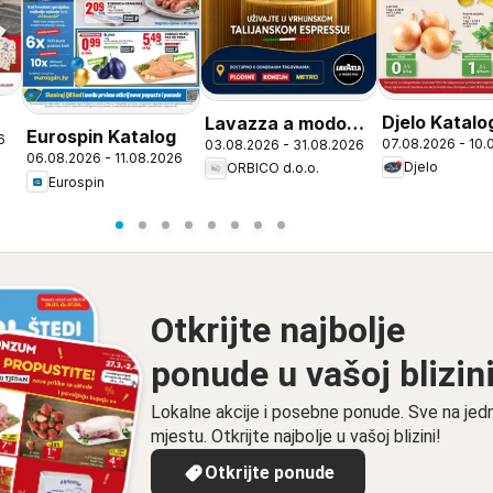
Djelo Katalo
Lavazza a modo
Eurospin Katalog
6
07.08.2026 - 10.
03.08.2026 - 31.08.2026
mio
06.08.2026 - 11.08.2026
Djelo
ORBICO d.o.o.
Eurospin
Otkrijte najbolje
ponude u vašoj blizin
Lokalne akcije i posebne ponude. Sve na je
mjestu. Otkrijte najbolje u vašoj blizini!
Otkrijte ponude