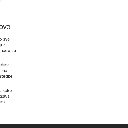
rovo
mo sve
jući
ponude za
stima i
 ima
štedite
de kako
akšava
ama.