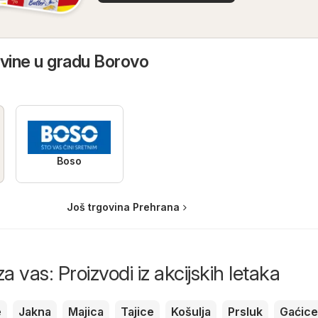
ovine u gradu Borovo
Boso
Još trgovina Prehrana
a vas: Proizvodi iz akcijskih letaka
e
Jakna
Majica
Tajice
Košulja
Prsluk
Gaćice