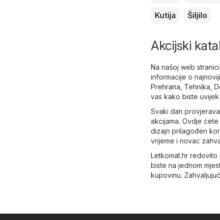
Kutija
Šiljilo
Akcijski kat
Na našoj web stranici
informacije o najnovij
Prehrana
,
Tehnika
,
D
vas kako biste uvijek
Svaki dan provjeravajt
akcijama. Ovdje ćete 
dizajn prilagođen kor
vrijeme i novac zahv
Letkomat.hr redovito
biste na jednom mjest
kupovinu. Zahvaljujuć