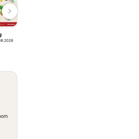
TEMU
Samsung
od petka 07.08.2026
Ponude
g
08.2026
i
dnom