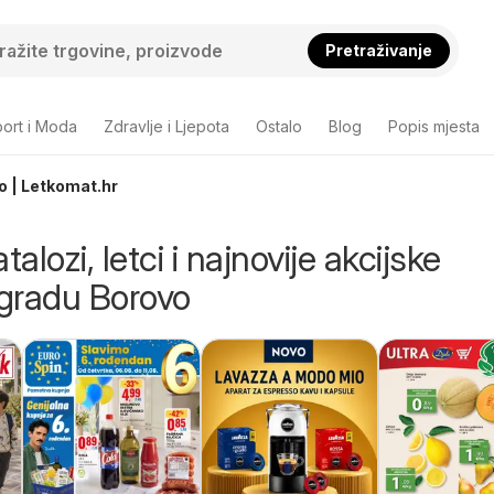
Pretraživanje
ort i Moda
Zdravlje i Ljepota
Ostalo
Blog
Popis mjesta
vo | Letkomat.hr
talozi, letci i najnovije akcijske
gradu Borovo