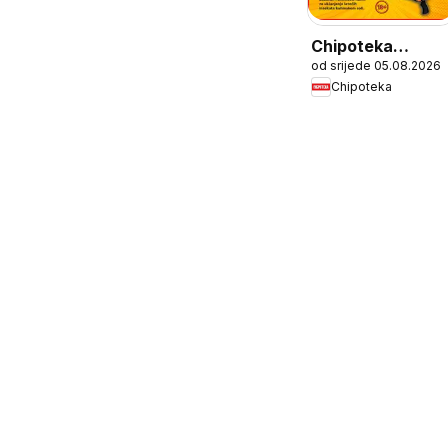
Chipoteka
od srijede 05.08.2026
Katalog
Chipoteka