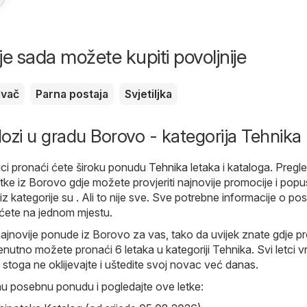
je sada možete kupiti povoljnije
avač
Parna postaja
Svjetiljka
alozi u gradu Borovo - kategorija Tehnika
ici pronaći ćete široku ponudu
Tehnika
letaka i kataloga. Pregl
tke iz Borovo gdje možete provjeriti najnovije promocije i popu
z kategorije su . Ali to nije sve. Sve potrebne informacije o p
ete na jednom mjestu.
ajnovije ponude iz Borovo za vas, tako da uvijek znate gdje p
nutno možete pronaći 6 letaka u kategoriji Tehnika. Svi letci vr
 stoga ne oklijevajte i uštedite svoj novac već danas.
nu posebnu ponudu i pogledajte ove letke: