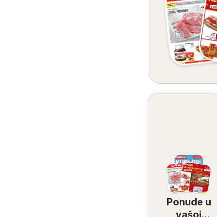
Ponude u
vašoj