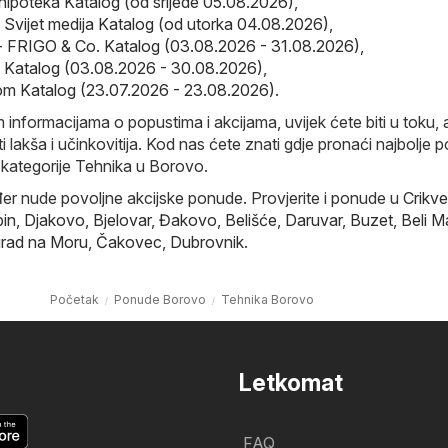
hipoteka Katalog (od srijede 05.08.2026)
,
- Svijet medija Katalog (od utorka 04.08.2026)
,
- FRIGO & Co. Katalog (03.08.2026 - 31.08.2026)
,
so Katalog (03.08.2026 - 30.08.2026)
,
m Katalog (23.07.2026 - 23.08.2026)
.
 informacijama o popustima i akcijama, uvijek ćete biti u toku, 
 lakša i učinkovitija. Kod nas ćete znati gdje pronaći najbolje p
kategorije Tehnika u Borovo.
đer nude povoljne akcijske ponude. Provjerite i ponude u
Crikve
in
,
Djakovo
,
Bjelovar
,
Đakovo
,
Belišće
,
Daruvar
,
Buzet
,
Beli M
rad na Moru
,
Čakovec
,
Dubrovnik
.
Početak
Ponude Borovo
Tehnika Borovo
Letkomat
FAQ