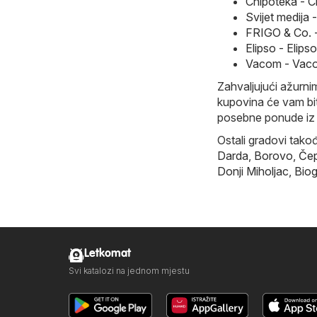
Chipoteka - C
Svijet medija 
FRIGO & Co. 
Elipso - Elip
Vacom - Vaco
Zahvaljujući ažurnim
kupovina će vam biti
posebne ponude iz 
Ostali gradovi tako
Darda
,
Borovo
,
Čep
Donji Miholjac
,
Biog
Letkomat
Svi katalozi na jednom mjestu