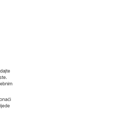
edajte
ste.
osebnim
ronaći
ijede