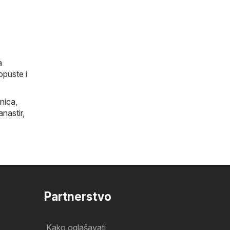
a
opuste i
nica
,
anastir
,
Partnerstvo
Kako oglašavati