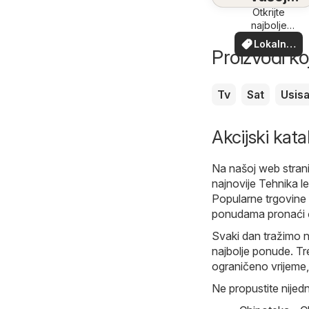
blizini
Otkrijte
najbolje
ponude u
Lokalne
vašoj blizini
Proizvodi ko
ponude
Tv
Sat
Usis
Akcijski kat
Na našoj web stran
najnovije Tehnika le
Popularne trgovine i
ponudama pronaći ć
Svaki dan tražimo n
najbolje ponude. Tre
ograničeno vrijeme,
Ne propustite nijed