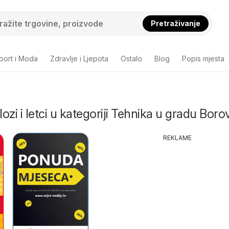
Pretraživanje
port i Moda
Zdravlje i Ljepota
Ostalo
Blog
Popis mjesta
lozi i letci u kategoriji Tehnika u gradu Boro
REKLAME