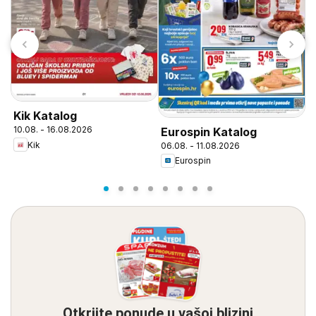
Kik Katalog
L
10.08. - 16.08.2026
Eurospin Katalog
0
Kik
06.08. - 11.08.2026
Eurospin
Otkrijte ponude u vašoj blizini