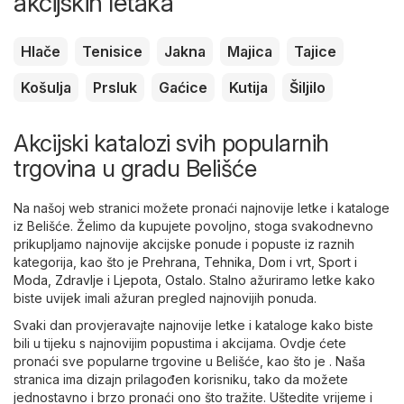
akcijskih letaka
Hlače
Tenisice
Jakna
Majica
Tajice
Košulja
Prsluk
Gaćice
Kutija
Šiljilo
Akcijski katalozi svih popularnih
trgovina u gradu Belišće
Na našoj web stranici možete pronaći najnovije letke i kataloge
iz Belišće. Želimo da kupujete povoljno, stoga svakodnevno
prikupljamo najnovije akcijske ponude i popuste iz raznih
kategorija, kao što je
Prehrana
,
Tehnika
,
Dom i vrt
,
Sport i
Moda
,
Zdravlje i Ljepota
,
Ostalo
. Stalno ažuriramo letke kako
biste uvijek imali ažuran pregled najnovijih ponuda.
Svaki dan provjeravajte najnovije letke i kataloge kako biste
bili u tijeku s najnovijim popustima i akcijama. Ovdje ćete
pronaći sve popularne trgovine u Belišće, kao što je . Naša
stranica ima dizajn prilagođen korisniku, tako da možete
jednostavno i brzo pronaći ono što tražite. Uštedite vrijeme i