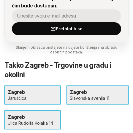
čim bude dostupan.
Pretplatiti se
Slanjem obrasca pristajete na
uvjete korištenja
i na
obradu
osobnih podataka
.
Takko Zagreb - Trgovine u gradu i
okolini
Zagreb
Zagreb
Jaruščica
Slavonska avenija 11
Zagreb
Ulica Rudolfa Kolaka 14