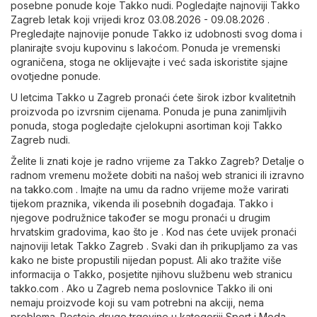
posebne ponude koje Takko nudi. Pogledajte najnoviji Takko
Zagreb letak koji vrijedi kroz 03.08.2026 - 09.08.2026 .
Pregledajte najnovije ponude Takko iz udobnosti svog doma i
planirajte svoju kupovinu s lakoćom. Ponuda je vremenski
ograničena, stoga ne oklijevajte i već sada iskoristite sjajne
ovotjedne ponude.
U letcima Takko u Zagreb pronaći ćete širok izbor kvalitetnih
proizvoda po izvrsnim cijenama. Ponuda je puna zanimljivih
ponuda, stoga pogledajte cjelokupni asortiman koji Takko
Zagreb nudi.
Želite li znati koje je radno vrijeme za Takko Zagreb? Detalje o
radnom vremenu možete dobiti na našoj web stranici ili izravno
na
takko.com
. Imajte na umu da radno vrijeme može varirati
tijekom praznika, vikenda ili posebnih događaja. Takko i
njegove podružnice također se mogu pronaći u drugim
hrvatskim gradovima, kao što je . Kod nas ćete uvijek pronaći
najnoviji letak Takko Zagreb . Svaki dan ih prikupljamo za vas
kako ne biste propustili nijedan popust. Ali ako tražite više
informacija o Takko, posjetite njihovu službenu web stranicu
takko.com
. Ako u Zagreb nema poslovnice Takko ili oni
nemaju proizvode koji su vam potrebni na akciji, nema
problema. Postoje druge trgovine u kategoriji
Sport i Moda