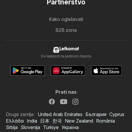
Partnerstvo
Kako oglašavati
B2B zona
Letkomat
Svi katalozi na jednom mjestu
Prati nas
Druge zemlje:
United Arab Emirates
България
Cyprus
Ελλάδα
India
日本
한국
New Zealand
România
Srbija
Slovenija
Türkiye
Україна