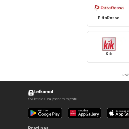
PittaRosso
Kik
Poč
Letkomat
Svi katalozi na jednom mjestu
Prati nas