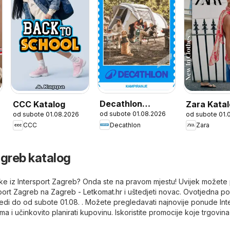
Decathlon
CCC Katalog
Zara Kata
od subote 01.08.2026
026
od subote 01.08.2026
od subote 01.
Sezonska ponuda
Decathlon
CCC
Zara
agreb katalog
letke iz Intersport Zagreb? Onda ste na pravom mjestu! Uvijek možete
sport Zagreb na
Zagreb - Letkomat.hr
i uštedjeti novac. Ovotjedna p
jedi do od subote 01.08. . Možete pregledavati najnovije ponude Int
a i učinkovito planirati kupovinu. Iskoristite promocije koje trgovina