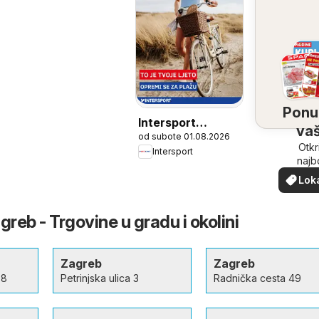
Ponu
Intersport
vaš
od subote 01.08.2026
Katalog
bliz
Otkr
Intersport
najb
ponu
Lok
vašoj b
pon
greb - Trgovine u gradu i okolini
Zagreb
Zagreb
08
Petrinjska ulica 3
Radnička cesta 49