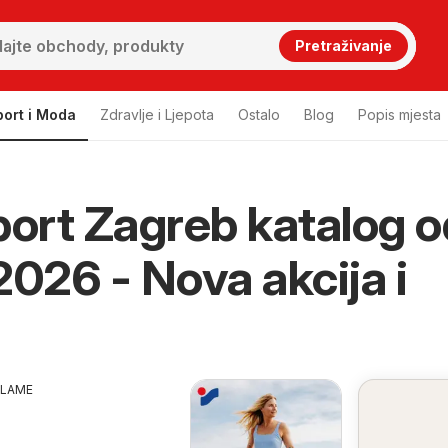
Pretraživanje
port i Moda
Zdravlje i Ljepota
Ostalo
Blog
Popis mjesta
port Zagreb katalog o
2026 - Nova akcija i
KLAME