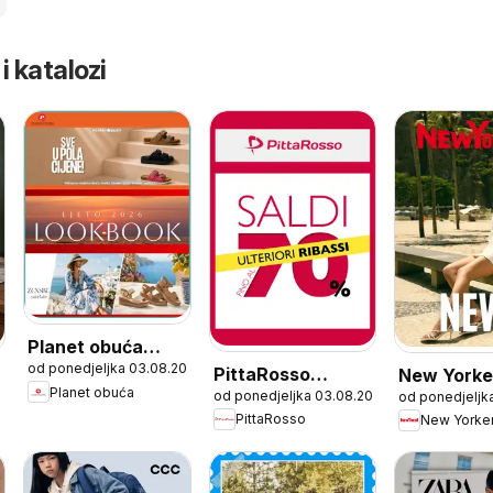
 i katalozi
Planet obuća
od ponedjeljka 03.08.2026
Katalog
PittaRosso
New Yorke
Planet obuća
od ponedjeljka 03.08.2026
od ponedjeljk
Katalog
Katalog
PittaRosso
New Yorke