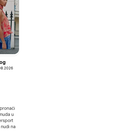
log
08.2026
 pronaći
onuda u
ersport
 nudi na