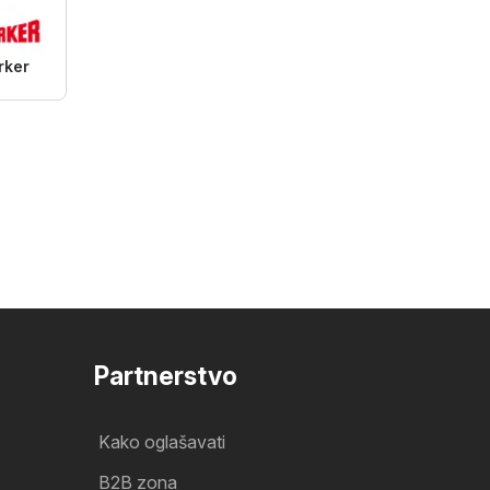
rker
Partnerstvo
Kako oglašavati
B2B zona