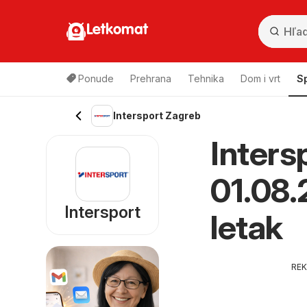
Letkomat
Ponude
Prehrana
Tehnika
Dom i vrt
S
Intersport Zagreb
Inters
01.08.
Intersport
letak
RE