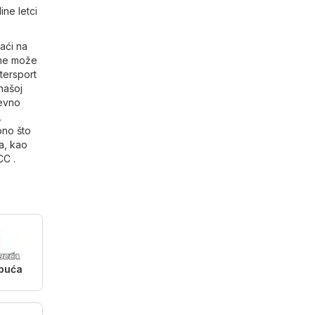
ine letci
aći na
eme može
tersport
našoj
nevno
,
ono što
a
, kao
CC
.
obuća