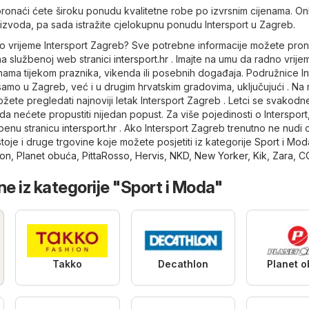
ronaći ćete široku ponudu kvalitetne robe po izvrsnim cijenama. Onl
oizvoda, pa sada istražite cjelokupnu ponudu Intersport u Zagreb.
dno vrijeme Intersport Zagreb? Sve potrebne informacije možete pron
 na službenoj web stranici
intersport.hr
. Imajte na umu da radno vrij
nama tijekom praznika, vikenda ili posebnih događaja. Podružnice In
amo u Zagreb, već i u drugim hrvatskim gradovima, uključujući . Na 
ožete pregledati najnoviji letak Intersport Zagreb . Letci se svakod
 da nećete propustiti nijedan popust. Za više pojedinosti o Intersport
žbenu stranicu
intersport.hr
. Ako Intersport Zagreb trenutno ne nudi 
ostoje i druge trgovine koje možete posjetiti iz kategorije
Sport i Mod
lon
,
Planet obuća
,
PittaRosso
,
Hervis
,
NKD
,
New Yorker
,
Kik
,
Zara
,
C
ne iz kategorije "Sport i Moda"
Takko
Decathlon
Planet 