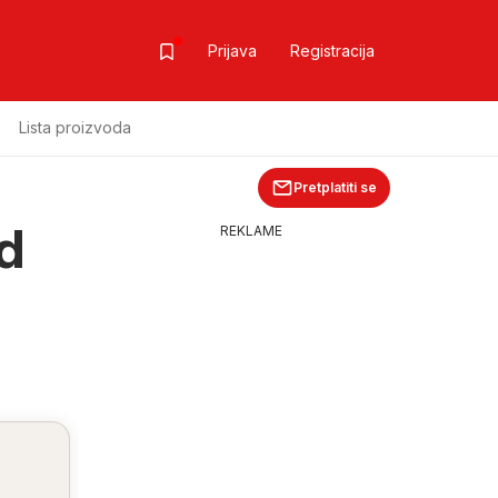
Prijava
Registracija
Lista proizvoda
Pretplatiti se
d
REKLAME