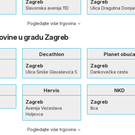
Zagreb
Zagreb
Slavonska avenija 11D
Ulica Dragutina Domja
Pogledajte više trgovina
govine u gradu Zagreb
Decathlon
Planet obuć
Zagreb
Zagreb
Ulica Siniše Glavaševića 5
Dankovečka cesta
o
Hervis
NKD
Zagreb
Zagreb
Avenija Većeslava
Ilica
Holjevca
Pogledajte više trgovina