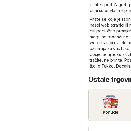
U Intersport Zagreb p
puni su privlačnih pr
Pitate se koje je ra
našoj web stranici ili
biti podložno promje
mogu se pronaći ne s
web stranici uvijek m
ažuriraju za vas tako
posjetite njihovu slu
tražite, ne brinite. P
što je
Takko
,
Decath
Ostale trgovi
Ponude