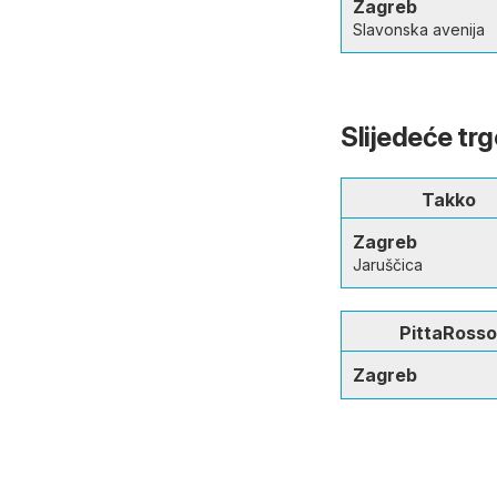
Zagreb
Slavonska avenija
Slijedeće tr
Takko
Zagreb
Jaruščica
PittaRoss
Zagreb