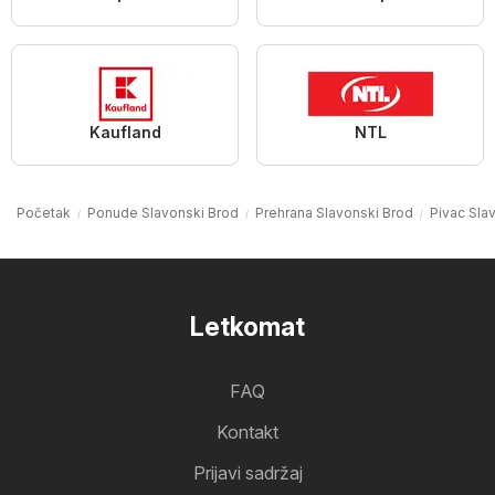
Kaufland
NTL
Početak
Ponude Slavonski Brod
Prehrana Slavonski Brod
Pivac Sla
Letkomat
FAQ
Kontakt
Prijavi sadržaj