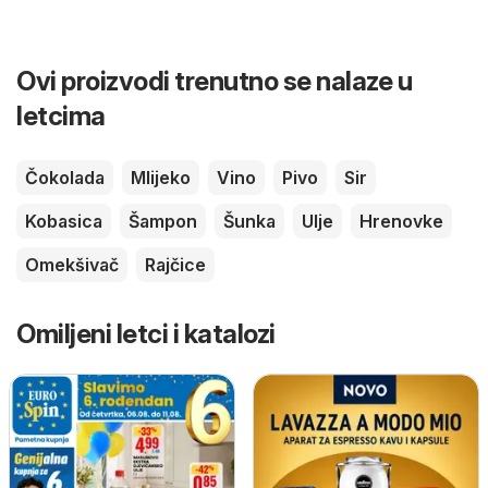
Ovi proizvodi trenutno se nalaze u
letcima
Čokolada
Mlijeko
Vino
Pivo
Sir
Kobasica
Šampon
Šunka
Ulje
Hrenovke
Omekšivač
Rajčice
Omiljeni letci i katalozi