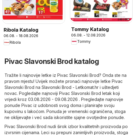
Tommy Katalog
Ribola Katalog
06.08. - 12.08.2026
06.08. - 18.08.2026
Tommy
Ribola
Pivac Slavonski Brod katalog
Tražite li najnovije letke iz Pivac Slavonski Brod? Onda ste na
pravom mjestu! Uvijek možete pronaći najnovije letke Pivac
Slavonski Brod na
Slavonski Brod - Letkomat.hr
i uštedjeti
novac. Pogledajte najnoviji Pivac Slavonski Brod letak koji
vrijedi kroz 03.08.2026 - 09.08.2026 . Pregledajte najnovije
ponude Pivac iz udobnosti svog doma i planirajte svoju
kupovinu s lakoćom. Ponuda je vremenski ograničena, stoga
ne oklijevajte i već sada iskoristite sjajne ovotjedne ponude.
Pivac Slavonski Brod nudi širok izbor kvalitetnih proizvoda po
izvrsnim cijenama. Leci su prepuni zanimljivih proizvoda, stoga