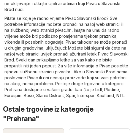
ne oklijevajte i otkrijte cijeli asortiman koji Pivac u Slavonski
Brod nudi.
Pitate se koje je radno vrijeme Pivac Slavonski Brod? Sve
potrebne informacije možete pronaći na našoj web stranici ili
na službenoj web stranici
pivac.hr
. Imajte na umu da radno
vrijeme može biti podložno promjenama tijekom praznika,
vikenda ili posebnih događaja. Pivac također se može pronaći
u drugim gradovima, uključujući: Možete biti sigurni da ćete na
našoj web stranici uvijek pronaći ažurirani letak Pivac Slavonski
Brod. Svaki dan prikupljamo letke za vas kako ne biste
propustili niti jedan popust. Za više informacija o Pivac posjetite
njihovu službenu stranicu
pivac.hr
. Ako u Slavonski Brod nema
poslovnice Pivac ili oni nemaju proizvode koji su vam potrebni
na akciji, nema problema. Postoje druge trgovine u kategoriji
Prehrana
dostupne u vašem gradu, kao što je
Lidl
,
Plodine
,
Eurospin
,
Boso
,
Stanić Diskont
,
Spar
,
Interspar
,
Kaufland
,
NTL
.
Ostale trgovine iz kategorije
"Prehrana"