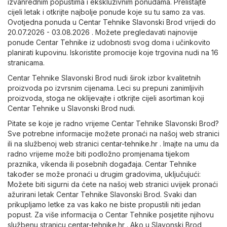
izvanrednim popustima i ekskluzivnim ponudama. Prelistajte
cijeli letak i otkrijte najbolje ponude koje su tu samo za vas.
Ovotjedna ponuda u Centar Tehnike Slavonski Brod vrijedi do
20.07.2026 - 03.08.2026 . Možete pregledavati najnovije
ponude Centar Tehnike iz udobnosti svog doma i učinkovito
planirati kupovinu. Iskoristite promocije koje trgovina nudi na 16
stranicama.
Centar Tehnike Slavonski Brod nudi širok izbor kvalitetnih
proizvoda po izvrsnim cijenama. Leci su prepuni zanimljivih
proizvoda, stoga ne oklijevajte i otkrijte cijeli asortiman koji
Centar Tehnike u Slavonski Brod nudi.
Pitate se koje je radno vrijeme Centar Tehnike Slavonski Brod?
Sve potrebne informacije možete pronaći na našoj web stranici
ili na službenoj web stranici
centar-tehnike.hr
. Imajte na umu da
radno vrijeme može biti podložno promjenama tijekom
praznika, vikenda ili posebnih događaja. Centar Tehnike
također se može pronaći u drugim gradovima, uključujući:
Možete biti sigurni da ćete na našoj web stranici uvijek pronaći
ažurirani letak Centar Tehnike Slavonski Brod. Svaki dan
prikupljamo letke za vas kako ne biste propustili niti jedan
popust. Za više informacija o Centar Tehnike posjetite njihovu
službenu stranicu
centar-tehnike.hr
. Ako u Slavonski Brod