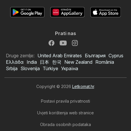
Prati nas
Druge zemlje:
United Arab Emirates
България
Cyprus
Ελλάδα
India
日本
한국
New Zealand
România
Srbija
Slovenija
Türkiye
Україна
Copyright © 2026
Letkomat.hr
.
Postavi pravila privatnosti
Uvjeti korištenja web stranice
Obrada osobnih podataka