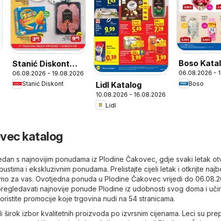
Boso Kata
Stanić Diskont
06.08.2026 - 
06.08.2026 - 19.08.2026
Katalog
Boso
Lidl Katalog
Stanić Diskont
10.08.2026 - 16.08.2026
Lidl
vec katalog
 tjedan s najnovijim ponudama iz Plodine Čakovec, gdje svaki letak ot
stima i ekskluzivnim ponudama. Prelistajte cijeli letak i otkrijte najb
mo za vas. Ovotjedna ponuda u Plodine Čakovec vrijedi do 06.08.2
pregledavati najnovije ponude Plodine iz udobnosti svog doma i uči
koristite promocije koje trgovina nudi na 54 stranicama.
širok izbor kvalitetnih proizvoda po izvrsnim cijenama. Leci su pre