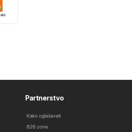
nac
Partnerstvo
Kako oglašavati
B2B zona