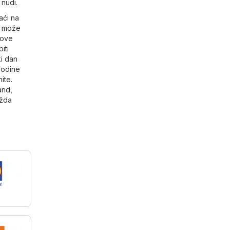
 nudi.
aći na
e može
gove
iti
ki dan
Plodine
ite.
and
,
ožda