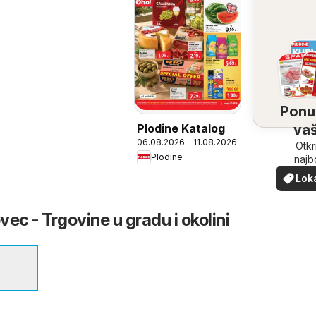
Ponu
Plodine Katalog
vaš
06.08.2026 - 11.08.2026
bliz
Otkr
Plodine
najb
ponu
Lok
vašoj b
pon
ec - Trgovine u gradu i okolini