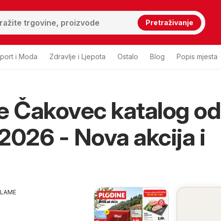
Pretraživanje
port i Moda
Zdravlje i Ljepota
Ostalo
Blog
Popis mjesta
e Čakovec katalog od
2026 - Nova akcija i
KLAME