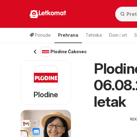
Letkomat
Ponude
Prehrana
Tehnika
Dom i vrt
S
Plodine Čakovec
Plodin
06.08.
Plodine
letak
RE