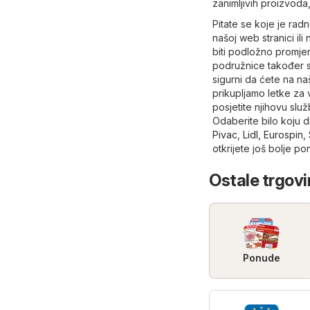
zanimljivih proizvoda,
Pitate se koje je ra
našoj web stranici ili
biti podložno promje
podružnice također s
sigurni da ćete na na
prikupljamo letke za v
posjetite njihovu slu
Odaberite bilo koju 
Pivac
,
Lidl
,
Eurospin
,
otkrijete još bolje po
Ostale trgovi
Ponude