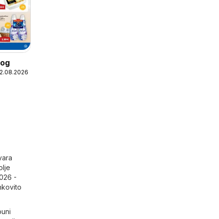
log
12.08.2026
vara
olje
026 -
nkovito
puni