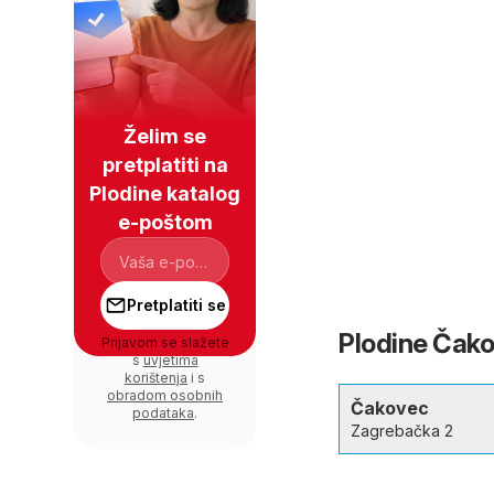
Želim se
pretplatiti na
Plodine katalog
e-poštom
Pretplatiti se
Plodine Čakov
Prijavom se slažete
s
uvjetima
korištenja
i s
obradom osobnih
Čakovec
podataka
.
Zagrebačka 2