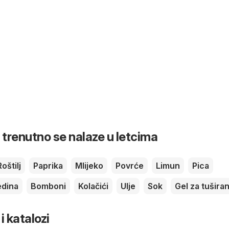
 trenutno se nalaze u letcima
Roštilj
Paprika
Mlijeko
Povrće
Limun
Pica
dina
Bomboni
Kolačići
Ulje
Sok
Gel za tuširan
 i katalozi