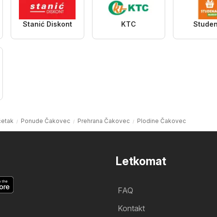
Stanić Diskont
KTC
Stude
etak
Ponude Čakovec
Prehrana Čakovec
Plodine Čakovec
Letkomat
FAQ
Kontakt