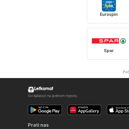
Eurospin
Spar
Poč
Letkomat
Svi katalozi na jednom mjestu
Prati nas