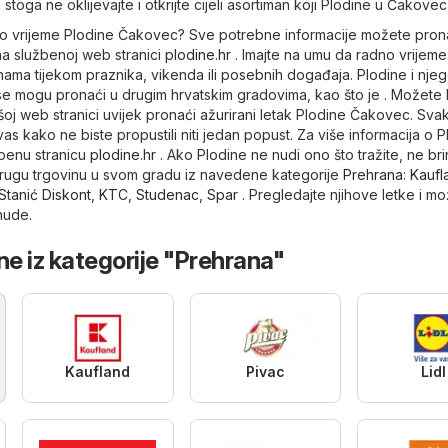
 stoga ne oklijevajte i otkrijte cijeli asortiman koji Plodine u Čakovec
dno vrijeme Plodine Čakovec? Sve potrebne informacije možete pron
 na službenoj web stranici
plodine.hr
. Imajte na umu da radno vrijem
nama tijekom praznika, vikenda ili posebnih događaja. Plodine i nje
e mogu pronaći u drugim hrvatskim gradovima, kao što je . Možete b
šoj web stranici uvijek pronaći ažurirani letak Plodine Čakovec. Sva
as kako ne biste propustili niti jedan popust. Za više informacija o 
žbenu stranicu
plodine.hr
. Ako Plodine ne nudi ono što tražite, ne brin
drugu trgovinu u svom gradu iz navedene kategorije
Prehrana
:
Kaufl
Stanić Diskont
,
KTC
,
Studenac
,
Spar
. Pregledajte njihove letke i m
nude.
ne iz kategorije "Prehrana"
Kaufland
Pivac
Lidl