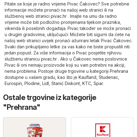
Pitate se koje je radno vrijeme Pivac Čakovec? Sve potrebne
informacije možete pronaći na našoj web stranici ili na
službenoj web stranici
pivac.hr
. Imajte na umu da radno
vrijeme može biti podložno promjenama tijekom praznika,
vikenda ili posebnih događaja. Pivac također se može pronaći
u drugim gradovima, uključujući: Možete biti sigurni da ćete na
našoj web stranici uvijek pronaći ažurirani letak Pivac Čakovec.
Svaki dan prikupljamo letke za vas kako ne biste propustili niti
jedan popust. Za više informacija o Pivac posjetite njihovu
službenu stranicu
pivac.hr
. Ako u Čakovec nema poslovnice
Pivac ili oni nemaju proizvode koji su vam potrebni na akciji,
nema problema. Postoje druge trgovine u kategoriji
Prehrana
dostupne u vašem gradu, kao što je
Kaufland
,
Studenac
,
Eurospin
,
Plodine
,
Lidl
,
Stanić Diskont
,
KTC
,
Spar
.
Ostale trgovine iz kategorije
"Prehrana"