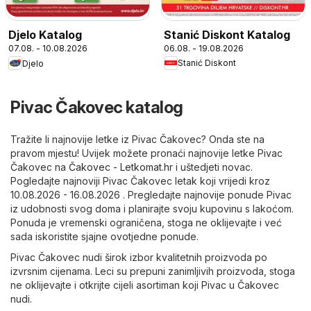
Stanić Diskont Katalog
Djelo Katalog
06.08. - 19.08.2026
07.08. - 10.08.2026
Stanić Diskont
Djelo
Pivac Čakovec katalog
Tražite li najnovije letke iz Pivac Čakovec? Onda ste na
pravom mjestu! Uvijek možete pronaći najnovije letke Pivac
Čakovec na
Čakovec - Letkomat.hr
i uštedjeti novac.
Pogledajte najnoviji Pivac Čakovec letak koji vrijedi kroz
10.08.2026 - 16.08.2026 . Pregledajte najnovije ponude Pivac
iz udobnosti svog doma i planirajte svoju kupovinu s lakoćom.
Ponuda je vremenski ograničena, stoga ne oklijevajte i već
sada iskoristite sjajne ovotjedne ponude.
Pivac Čakovec nudi širok izbor kvalitetnih proizvoda po
izvrsnim cijenama. Leci su prepuni zanimljivih proizvoda, stoga
ne oklijevajte i otkrijte cijeli asortiman koji Pivac u Čakovec
nudi.