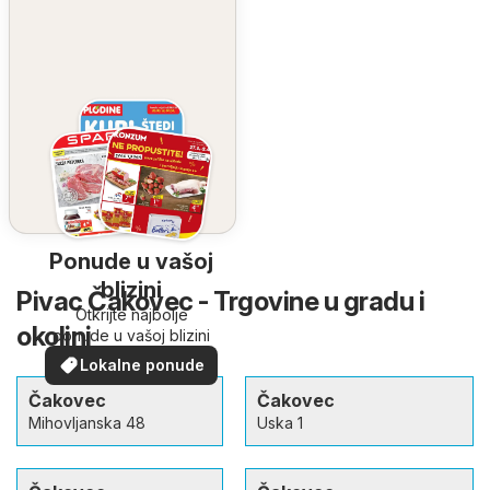
Ponude u vašoj
blizini
Pivac Čakovec - Trgovine u gradu i
Otkrijte najbolje
okolini
ponude u vašoj blizini
Lokalne ponude
Čakovec
Čakovec
Mihovljanska 48
Uska 1