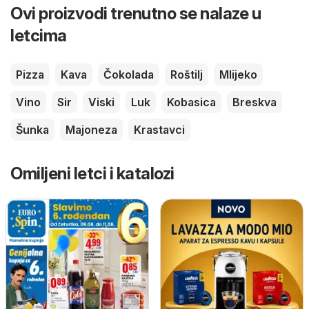
Ovi proizvodi trenutno se nalaze u
letcima
Pizza
Kava
Čokolada
Roštilj
Mlijeko
Vino
Sir
Viski
Luk
Kobasica
Breskva
Šunka
Majoneza
Krastavci
Omiljeni letci i katalozi