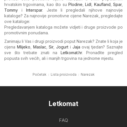
hrvatskim trgovinama, kao što su
Plodine
,
Lidl
,
Kaufland
,
Spar
,
Tommy
i
Interspar
. Jeste li pregledali njihove najnovije
kataloge? Za najnovije promotivne cijene Narezak, pregledajte
ove kataloge:
Pregledavanjem kataloga možete vidjeti i druge proizvode po
promotivnim ponudama.
Zanimaju li Vas i drugi proizvodi poput Narezak? Znate li koja je
cijena
Mlijeko
,
Maslac
,
Sir
,
Jogurt
i
Jaja
ovaj tjedan? Saznajte
sve što trebate znati na
Letkomat.hr
. Pronađite pregled
popusta svih većih, ali i manjih trgovina na jednome mjestu.
Početak
Lista proizvoda
Narezak
Letkomat
FAQ