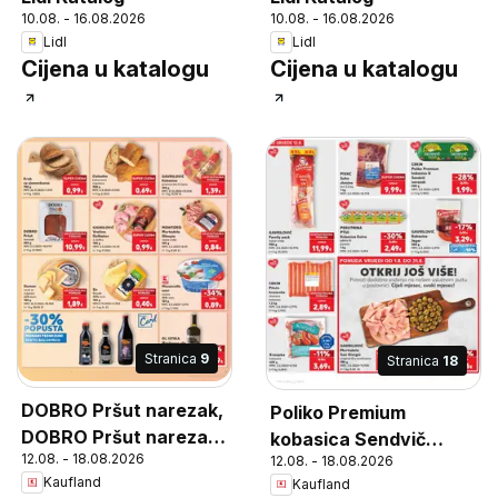
10.08. - 16.08.2026
10.08. - 16.08.2026
Lidl
Lidl
Cijena u katalogu
Cijena u katalogu
Stranica
9
Stranica
18
DOBRO Pršut narezak,
Poliko Premium
DOBRO Pršut narezak
kobasica Sendvič
12.08. - 18.08.2026
12.08. - 18.08.2026
500 g
narezak, 500 g
Kaufland
Kaufland