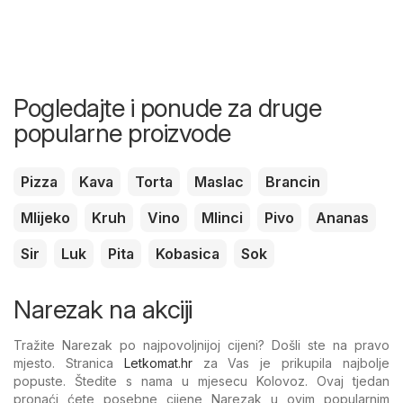
Pogledajte i ponude za druge
popularne proizvode
Pizza
Kava
Torta
Maslac
Brancin
Mlijeko
Kruh
Vino
Mlinci
Pivo
Ananas
Sir
Luk
Pita
Kobasica
Sok
Narezak na akciji
Tražite Narezak po najpovoljnijoj cijeni? Došli ste na pravo
mjesto. Stranica
Letkomat.hr
za Vas je prikupila najbolje
popuste. Štedite s nama u mjesecu Kolovoz. Ovaj tjedan
pronaći ćete posebne cijene Narezak u ovim popularnim