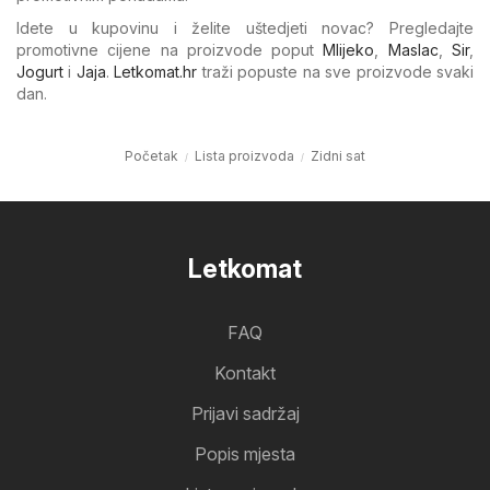
Idete u kupovinu i želite uštedjeti novac? Pregledajte
promotivne cijene na proizvode poput
Mlijeko
,
Maslac
,
Sir
,
Jogurt
i
Jaja
.
Letkomat.hr
traži popuste na sve proizvode svaki
dan.
Početak
Lista proizvoda
Zidni sat
Letkomat
FAQ
Kontakt
Prijavi sadržaj
Popis mjesta