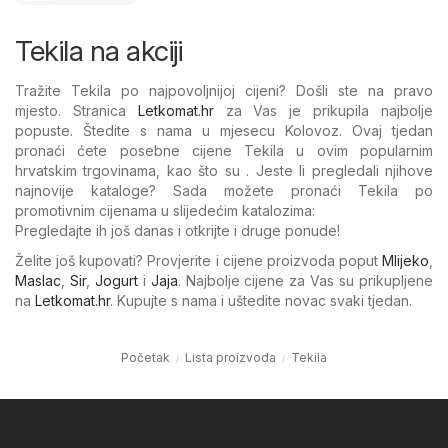
Tekila na akciji
Tražite Tekila po najpovoljnijoj cijeni? Došli ste na pravo
mjesto. Stranica
Letkomat.hr
za Vas je prikupila najbolje
popuste. Štedite s nama u mjesecu Kolovoz. Ovaj tjedan
pronaći ćete posebne cijene Tekila u ovim popularnim
hrvatskim trgovinama, kao što su . Jeste li pregledali njihove
najnovije kataloge? Sada možete pronaći Tekila po
promotivnim cijenama u slijedećim katalozima:
Pregledajte ih još danas i otkrijte i druge ponude!
Želite još kupovati? Provjerite i cijene proizvoda poput
Mlijeko
,
Maslac
,
Sir
,
Jogurt
i
Jaja
. Najbolje cijene za Vas su prikupljene
na
Letkomat.hr
. Kupujte s nama i uštedite novac svaki tjedan.
Početak
Lista proizvoda
Tekila