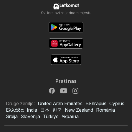
Letkomat
Svi katalozi na jednom mjestu
Prati nas
Druge zemlje:
United Arab Emirates
България
Cyprus
Ελλάδα
India
日本
한국
New Zealand
România
Srbija
Slovenija
Türkiye
Україна