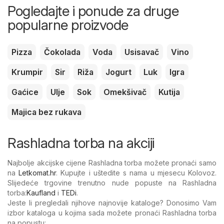
Pogledajte i ponude za druge
popularne proizvode
Pizza
Čokolada
Voda
Usisavač
Vino
Krumpir
Sir
Riža
Jogurt
Luk
Igra
Gaćice
Ulje
Sok
Omekšivač
Kutija
Majica bez rukava
Rashladna torba na akciji
Najbolje akcijske cijene Rashladna torba možete pronaći samo
na
Letkomat.hr
. Kupujte i uštedite s nama u mjesecu Kolovoz.
Slijedeće trgovine trenutno nude popuste na Rashladna
torba:
Kaufland
i
TEDi
.
Jeste li pregledali njihove najnovije kataloge? Donosimo Vam
izbor kataloga u kojima sada možete pronaći Rashladna torba
na popustu: