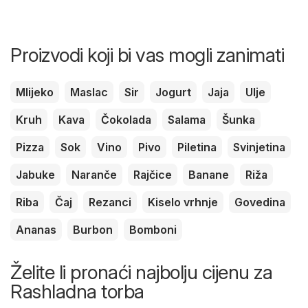
Proizvodi koji bi vas mogli zanimati
Mlijeko
Maslac
Sir
Jogurt
Jaja
Ulje
Kruh
Kava
Čokolada
Salama
Šunka
Pizza
Sok
Vino
Pivo
Piletina
Svinjetina
Jabuke
Naranče
Rajčice
Banane
Riža
Riba
Čaj
Rezanci
Kiselo vrhnje
Govedina
Ananas
Burbon
Bomboni
Želite li pronaći najbolju cijenu za
Rashladna torba