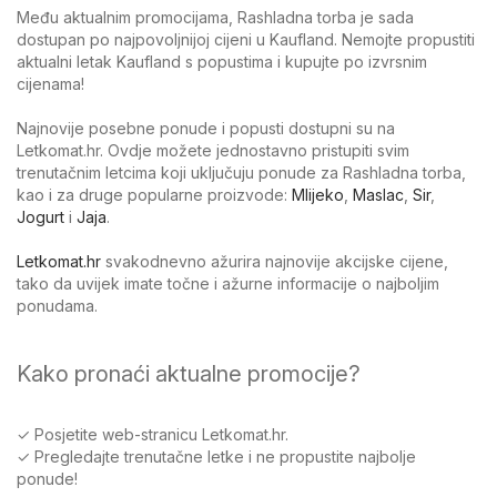
Među aktualnim promocijama, Rashladna torba je sada
dostupan po najpovoljnijoj cijeni u Kaufland. Nemojte propustiti
aktualni letak Kaufland s popustima i kupujte po izvrsnim
cijenama!
Najnovije posebne ponude i popusti dostupni su na
Letkomat.hr. Ovdje možete jednostavno pristupiti svim
trenutačnim letcima koji uključuju ponude za Rashladna torba,
kao i za druge popularne proizvode:
Mlijeko
,
Maslac
,
Sir
,
Jogurt
i
Jaja
.
Letkomat.hr
svakodnevno ažurira najnovije akcijske cijene,
tako da uvijek imate točne i ažurne informacije o najboljim
ponudama.
Kako pronaći aktualne promocije?
✓ Posjetite web-stranicu Letkomat.hr.
✓ Pregledajte trenutačne letke i ne propustite najbolje
ponude!