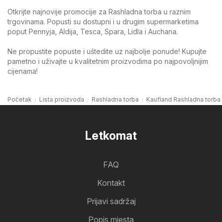
Otkrijte najnovije promocije za Rashladna torba u raznim
trgovinama. Popusti su dostupni i u drugim supermarketima
poput Pennyja, Aldija, Tesca, Spara, Lidla i Auchana.
Ne propustite popuste i uštedite uz najbolje ponude! Kupujte
pametno i uživajte u kvalitetnim proizvodima po najpovoljnijim
cijenama!
Početak
Lista proizvoda
Rashladna torba
Kaufland Rashladna torba
Letkomat
FAQ
Kontakt
Prijavi sadržaj
Popis mjesta