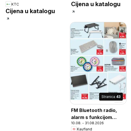
Cijena u katalogu
KTC
Cijena u katalogu
Stranica
43
FM Bluetooth radio,
alarm s funkcijom
10.08. - 31.08.2026
odgode, ugrađena
Kaufland