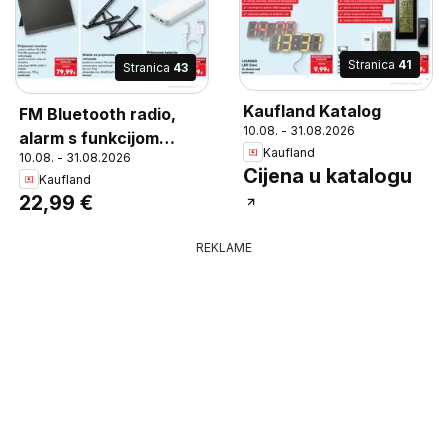
Stranica
41
Stranica
43
Kaufland Katalog
FM Bluetooth radio,
10.08. - 31.08.2026
alarm s funkcijom
Kaufland
10.08. - 31.08.2026
odgode, ugrađena
Cijena u katalogu
Kaufland
punjiva baterija
22,99 €
1200mAh, bežično
punjenje telefona USB-
REKLAME
A,, USB-C, microSD i
AUX priključci, komad