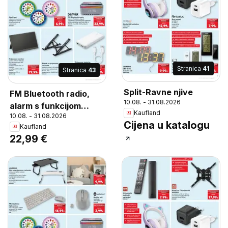
Stranica
41
Stranica
43
Split-Ravne njive
FM Bluetooth radio,
10.08. - 31.08.2026
alarm s funkcijom
Kaufland
10.08. - 31.08.2026
odgode, ugrađena
Cijena u katalogu
Kaufland
punjiva baterija
22,99 €
1200mAh, bežično
punjenje telefona USB-
A,, USB-C, microSD i
AUX priključci, komad