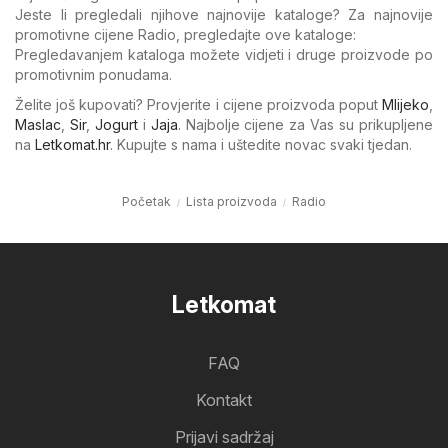
Jeste li pregledali njihove najnovije kataloge? Za najnovije
promotivne cijene Radio, pregledajte ove kataloge:
Pregledavanjem kataloga možete vidjeti i druge proizvode po
promotivnim ponudama.
Želite još kupovati? Provjerite i cijene proizvoda poput
Mlijeko
,
Maslac
,
Sir
,
Jogurt
i
Jaja
. Najbolje cijene za Vas su prikupljene
na
Letkomat.hr
. Kupujte s nama i uštedite novac svaki tjedan.
Početak
Lista proizvoda
Radio
Letkomat
FAQ
Kontakt
Prijavi sadržaj