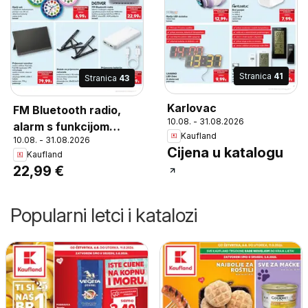
Stranica
41
Stranica
43
Karlovac
FM Bluetooth radio,
10.08. - 31.08.2026
alarm s funkcijom
Kaufland
10.08. - 31.08.2026
odgode, ugrađena
Cijena u katalogu
Kaufland
punjiva baterija
22,99 €
1200mAh, bežično
punjenje telefona USB-
A,, USB-C, microSD i
Popularni letci i katalozi
AUX priključci, komad