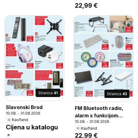
punjiva baterija
22,99 €
1200mAh, bežično
punjenje telefona USB-
A,, USB-C, microSD i
AUX priključci, komad
Stranica
41
Stranica
43
Slavonski Brod
FM Bluetooth radio,
10.08. - 31.08.2026
alarm s funkcijom
Kaufland
10.08. - 31.08.2026
odgode, ugrađena
Cijena u katalogu
Kaufland
punjiva baterija
22,99 €
1200mAh, bežično