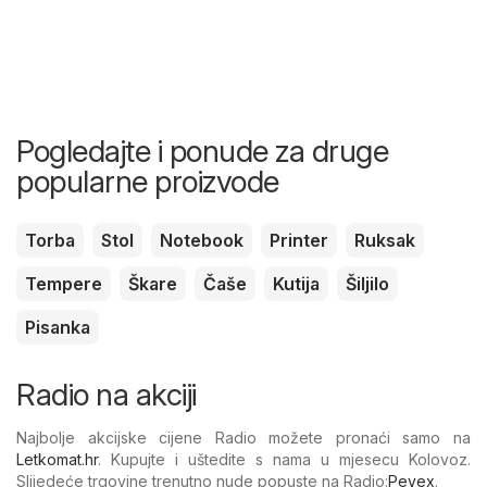
Pogledajte i ponude za druge
popularne proizvode
Torba
Stol
Notebook
Printer
Ruksak
Tempere
Škare
Čaše
Kutija
Šiljilo
Pisanka
Radio na akciji
Najbolje akcijske cijene Radio možete pronaći samo na
Letkomat.hr
. Kupujte i uštedite s nama u mjesecu Kolovoz.
Slijedeće trgovine trenutno nude popuste na Radio:
Pevex
.