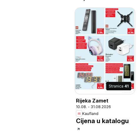
punjenje telefona USB-
A,, USB-C, microSD i
AUX priključci, komad
Stranica
41
Rijeka Zamet
10.08. - 31.08.2026
Kaufland
Cijena u katalogu