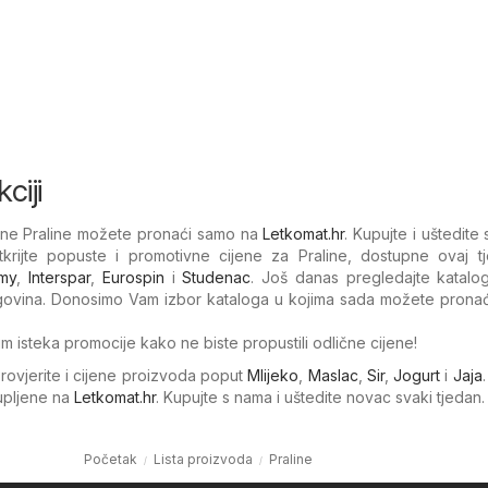
ciji
jene Praline možete pronaći samo na
Letkomat.hr
. Kupujte i uštedite
krijte popuste i promotivne cijene za Praline, dostupne ovaj t
my
,
Interspar
,
Eurospin
i
Studenac
. Još danas pregledajte katalog
trgovina. Donosimo Vam izbor kataloga u kojima sada možete pronać
um isteka promocije kako ne biste propustili odlične cijene!
Provjerite i cijene proizvoda poput
Mlijeko
,
Maslac
,
Sir
,
Jogurt
i
Jaja
kupljene na
Letkomat.hr
. Kupujte s nama i uštedite novac svaki tjedan.
Početak
Lista proizvoda
Praline