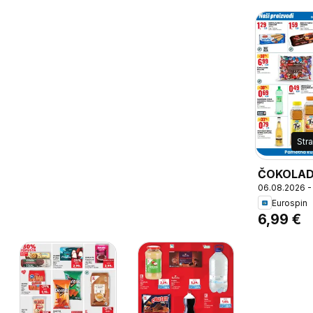
Str
ČOKOLA
06.08.2026 -
PRALINE, 
Eurospin
6,99 €