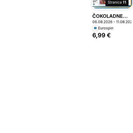
Stranica
11
ČOKOLADNE
06.08.2026 - 11.08.202
PRALINE,
Eurospin
Chocolate
6,99 €
pralines