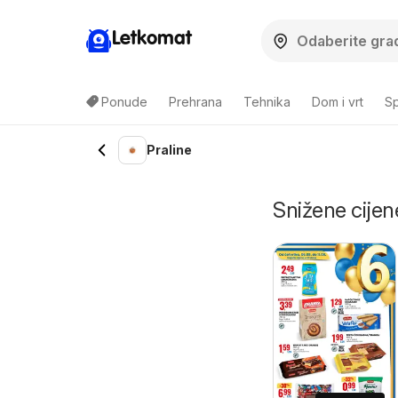
Letkomat
Ponude
Prehrana
Tehnika
Dom i vrt
Sp
Praline
Snižene cijene