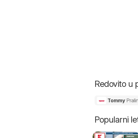
Redovito u 
Tommy
Prali
Popularni let