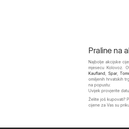
Praline na ak
Najbolje akcijske ci
mjesecu Kolovoz. Ot
Kaufland
,
Spar
,
Tom
omiljenih hrvatskih 
na popustu:
Uvijek provjerite dat
Želite još kupovati? 
cijene za Vas su pri