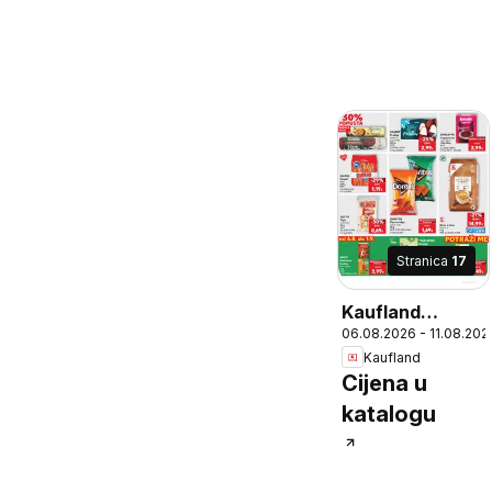
Stranica
17
Kaufland
06.08.2026 - 11.08.202
Katalog
Kaufland
Cijena u
katalogu