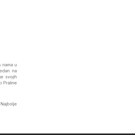
 s nama u
jedan na
e svojih
i Praline
. Najbolje