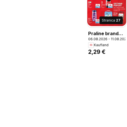
Stranica
27
Praline brandy
06.08.2026 - 11.08.202
beans, Edle
Kaufland
Pralinen
2,29 €