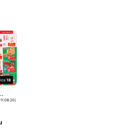
nica
18
 11.08.2026
u