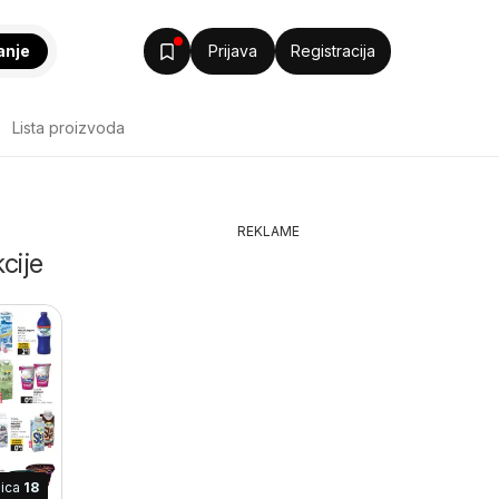
anje
Prijava
Registracija
Lista proizvoda
REKLAME
cije
nica
18