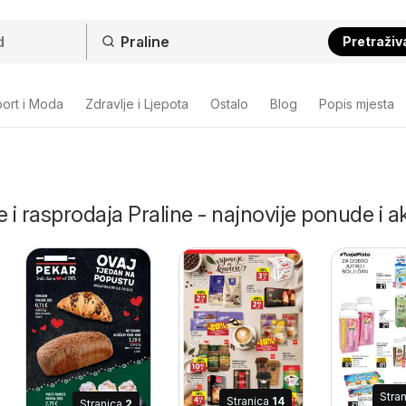
Pretraživ
ort i Moda
Zdravlje i Ljepota
Ostalo
Blog
Popis mjesta
 i rasprodaja Praline - najnovije ponude i ak
Stra
Stranica
14
Stranica
2