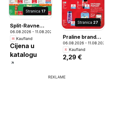
Stranica
17
Stranica
27
Split-Ravne
06.08.2026 - 11.08.2026
njive
Praline brandy
Kaufland
6
06.08.2026 - 11.08.2026
beans, Edle
Cijena u
Kaufland
Pralinen
katalogu
2,29 €
REKLAME