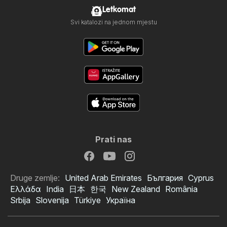
Letkomat
Svi katalozi na jednom mjestu
Prati nas
Druge zemlje:
United Arab Emirates
България
Cyprus
Ελλάδα
India
日本
한국
New Zealand
România
Srbija
Slovenija
Türkiye
Україна