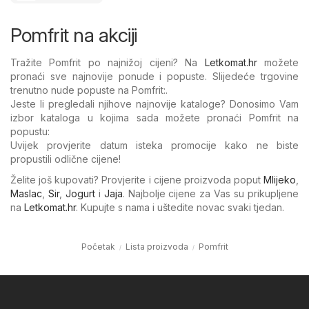
Pomfrit na akciji
Tražite Pomfrit po najnižoj cijeni? Na
Letkomat.hr
možete
pronaći sve najnovije ponude i popuste. Slijedeće trgovine
trenutno nude popuste na Pomfrit:.
Jeste li pregledali njihove najnovije kataloge? Donosimo Vam
izbor kataloga u kojima sada možete pronaći Pomfrit na
popustu:
Uvijek provjerite datum isteka promocije kako ne biste
propustili odlične cijene!
Želite još kupovati? Provjerite i cijene proizvoda poput
Mlijeko
,
Maslac
,
Sir
,
Jogurt
i
Jaja
. Najbolje cijene za Vas su prikupljene
na
Letkomat.hr
. Kupujte s nama i uštedite novac svaki tjedan.
Početak
Lista proizvoda
Pomfrit