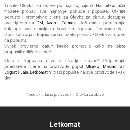
Tražite Olovka za obrve po najnižoj cijeni? Na
Letkomat.hr
možete pronaći sve najnovije ponude i popuste. Otkrijte
popuste i promotivne cijene za Olovka za obrve, dostupne
ovaj tjedan na
DM
,
Avon
i
Farmasi
. Još danas pregledajte
kataloge svojih omiljenih hrvatskih trgovina. Donosimo Vam
izbor kataloga u kojima sada možete pronaći Olovka za obrve
na popustu:
Uvijek provjerite datum isteka promocije kako ne biste
propustili odlične cijene!
Idete u kupovinu i želite uštedjeti novac? Pregledajte
promotivne cijene na proizvode poput
Mlijeko
,
Maslac
,
Sir
,
Jogurt
i
Jaja
.
Letkomat.hr
traži popuste na sve proizvode svaki
dan.
Početak
Lista proizvoda
Olovka za obrve
Letkomat