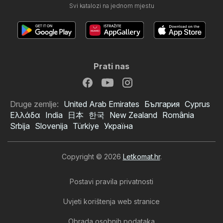
Svi katalozi na jednom mjestu
Prati nas
Druge zemlje:
United Arab Emirates
България
Cyprus
Ελλάδα
India
日本
한국
New Zealand
România
Srbija
Slovenija
Türkiye
Україна
Copyright © 2026
Letkomat.hr
.
Postavi pravila privatnosti
Uvjeti korištenja web stranice
Obrada osobnih podataka