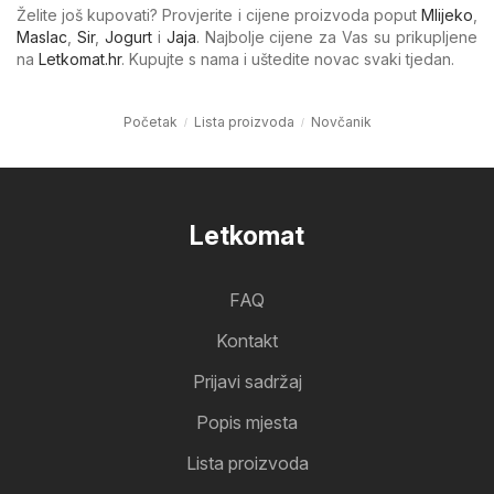
Želite još kupovati? Provjerite i cijene proizvoda poput
Mlijeko
,
Maslac
,
Sir
,
Jogurt
i
Jaja
. Najbolje cijene za Vas su prikupljene
na
Letkomat.hr
. Kupujte s nama i uštedite novac svaki tjedan.
Početak
Lista proizvoda
Novčanik
Letkomat
FAQ
Kontakt
Prijavi sadržaj
Popis mjesta
Lista proizvoda