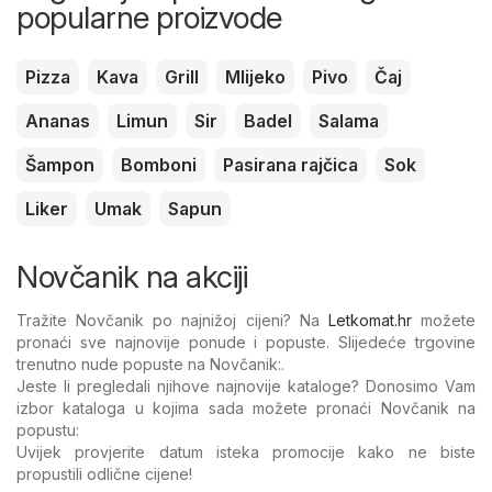
popularne proizvode
Pizza
Kava
Grill
Mlijeko
Pivo
Čaj
Ananas
Limun
Sir
Badel
Salama
Šampon
Bomboni
Pasirana rajčica
Sok
Liker
Umak
Sapun
Novčanik na akciji
Tražite Novčanik po najnižoj cijeni? Na
Letkomat.hr
možete
pronaći sve najnovije ponude i popuste. Slijedeće trgovine
trenutno nude popuste na Novčanik:.
Jeste li pregledali njihove najnovije kataloge? Donosimo Vam
izbor kataloga u kojima sada možete pronaći Novčanik na
popustu:
Uvijek provjerite datum isteka promocije kako ne biste
propustili odlične cijene!