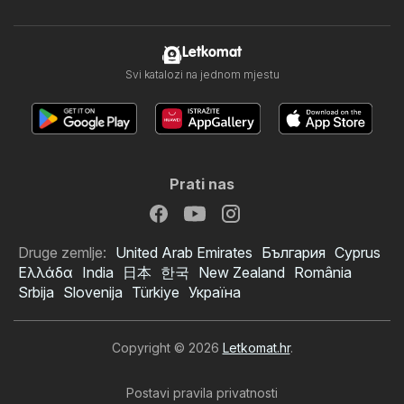
Letkomat
Svi katalozi na jednom mjestu
Prati nas
Druge zemlje:
United Arab Emirates
България
Cyprus
Ελλάδα
India
日本
한국
New Zealand
România
Srbija
Slovenija
Türkiye
Україна
Copyright © 2026
Letkomat.hr
.
Postavi pravila privatnosti