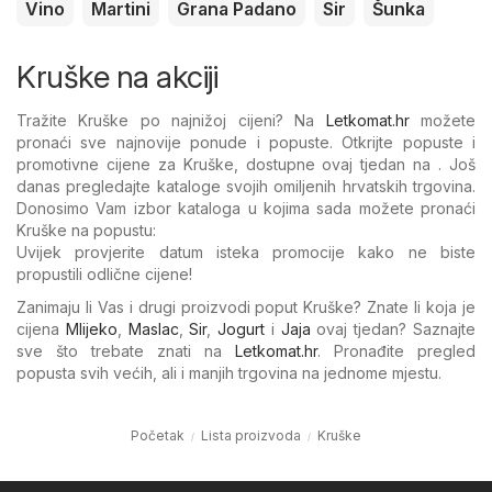
Vino
Martini
Grana Padano
Sir
Šunka
Kruške na akciji
Tražite Kruške po najnižoj cijeni? Na
Letkomat.hr
možete
pronaći sve najnovije ponude i popuste. Otkrijte popuste i
promotivne cijene za Kruške, dostupne ovaj tjedan na . Još
danas pregledajte kataloge svojih omiljenih hrvatskih trgovina.
Donosimo Vam izbor kataloga u kojima sada možete pronaći
Kruške na popustu:
Uvijek provjerite datum isteka promocije kako ne biste
propustili odlične cijene!
Zanimaju li Vas i drugi proizvodi poput Kruške? Znate li koja je
cijena
Mlijeko
,
Maslac
,
Sir
,
Jogurt
i
Jaja
ovaj tjedan? Saznajte
sve što trebate znati na
Letkomat.hr
. Pronađite pregled
popusta svih većih, ali i manjih trgovina na jednome mjestu.
Početak
Lista proizvoda
Kruške